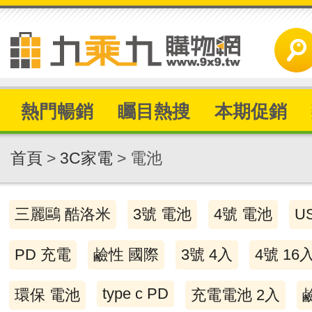
熱門暢銷
矚目熱搜
本期促銷
首頁
>
3C家電
> 電池
三麗鷗 酷洛米
3號 電池
4號 電池
U
PD 充電
鹼性 國際
3號 4入
4號 16
type c PD
環保 電池
充電電池 2入