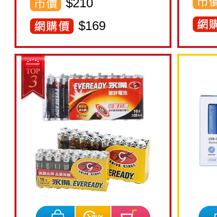
$210
$
169