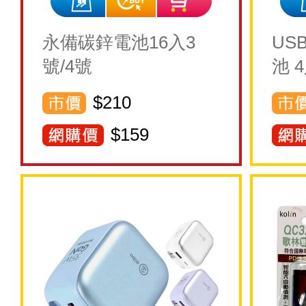
永備碳鋅電池16入3
US
號/4號
池 
$210
$
159