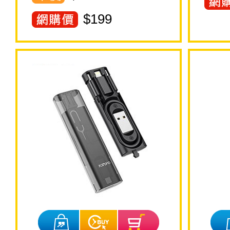
$
199