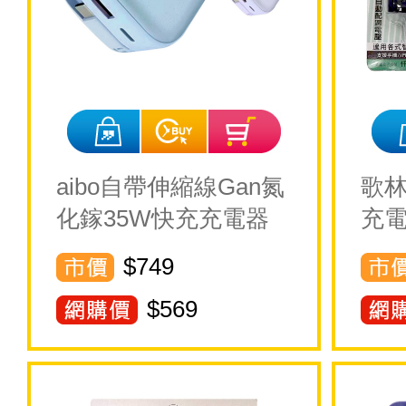
aibo自帶伸縮線Gan氮
歌林
化鎵35W快充充電器
充電
$749
$
569