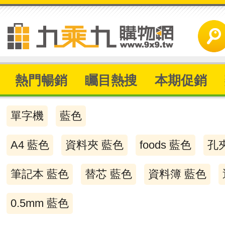
熱門暢銷
矚目熱搜
本期促銷
單字機
藍色
A4 藍色
資料夾 藍色
foods 藍色
孔
筆記本 藍色
替芯 藍色
資料簿 藍色
0.5mm 藍色