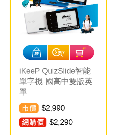
iKeeP QuizSlide智能
單字機-國高中雙版英
單
$2,990
$
2,290