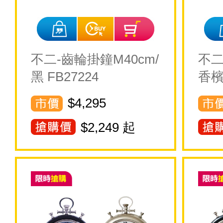
不二-齒輪掛鐘M40cm/
不二
黑 FB27224
香檳
$4,295
$
2,249
起