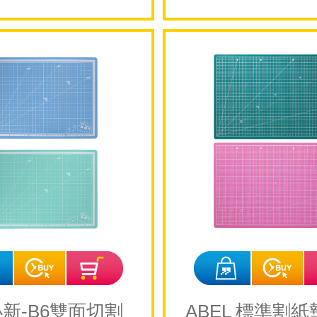
新-B6雙面切割
ABEL 標準割紙