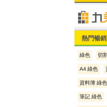
熱門暢銷
綠色
切
A4 綠色
資料簿 綠
筆記 綠色