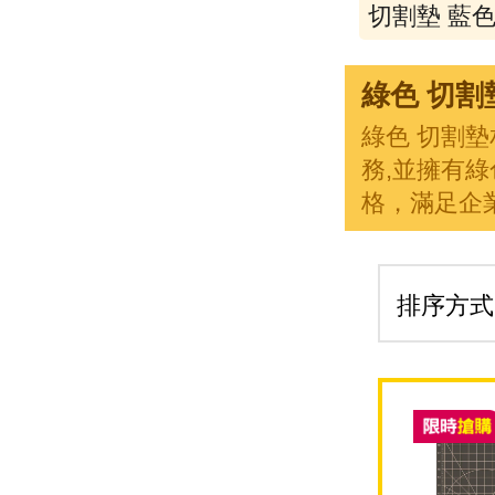
切割墊 藍
綠色 切割
綠色 切割
務,並擁有
格，滿足企
排序方