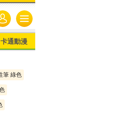
卡通動漫
性筆 綠色
色
色