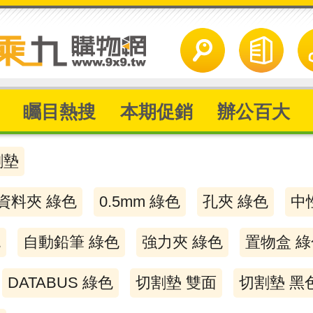
矚目熱搜
本期促銷
辦公百大
割墊
資料夾 綠色
0.5mm 綠色
孔夾 綠色
中
色
自動鉛筆 綠色
強力夾 綠色
置物盒 綠
DATABUS 綠色
切割墊 雙面
切割墊 黑