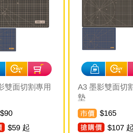
墨影雙面切割專用
A3 墨影雙面切
墊
$90
$165
$
59
起
$
107