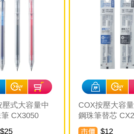
按壓式大容量中
COX按壓大容
 CX3050
鋼珠筆替芯 CX2
$25
$12