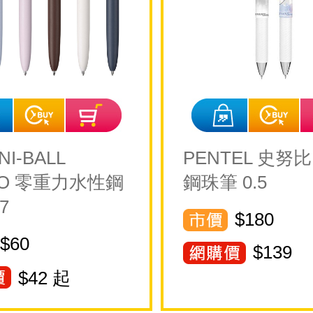
I-BALL
PENTEL 史努
TO 零重力水性鋼
鋼珠筆 0.5
7
$180
$60
$
139
$
42
起