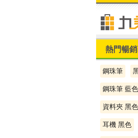
熱門暢銷
鋼珠筆
鋼珠筆 藍
資料夾 黑
耳機 黑色