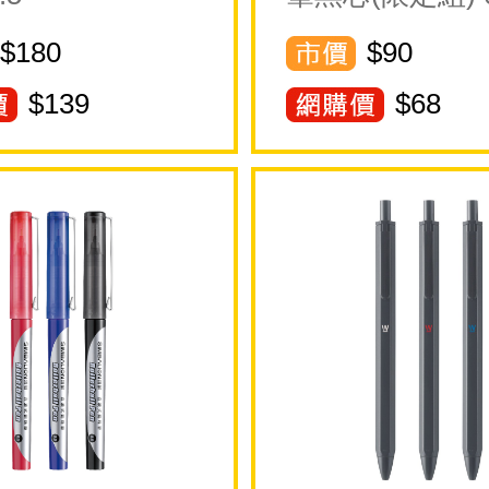
$180
$90
$
139
$
68