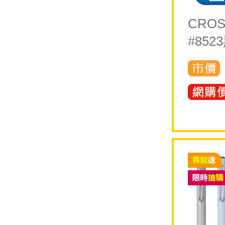
CRO
#852