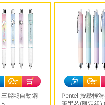
el 三麗鷗自動鋼
Pentel 按壓輕
.5
筆黑芯(限定組) 0