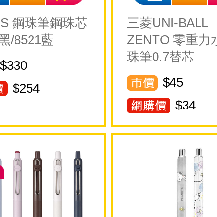
SS 鋼珠筆鋼珠芯
三菱UNI-BALL
3黑/8521藍
ZENTO 零重
珠筆0.7替芯
$330
$45
$
254
$
34