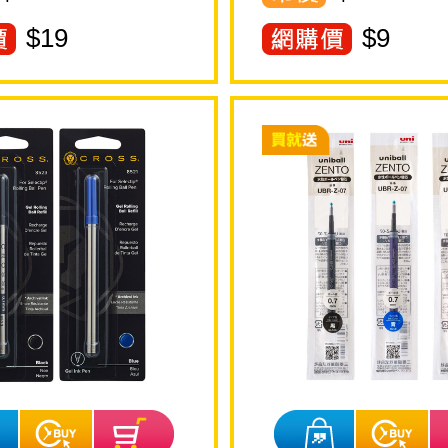
$
19
$
9