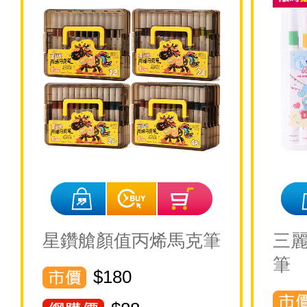
星鑽艙顏值丙烯馬克筆
三麗
筆
$180