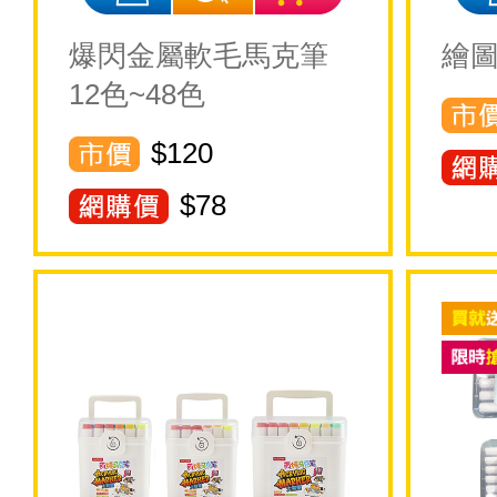
爆閃金屬軟毛馬克筆
繪圖
12色~48色
$120
$
78