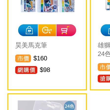
昊美馬克筆
雄獅
24
$160
$
98