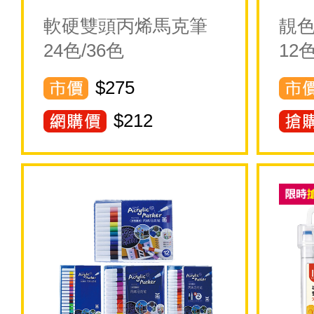
軟硬雙頭丙烯馬克筆
靚
24色/36色
12
$275
$
212