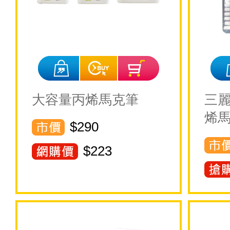
大容量丙烯馬克筆
三麗
烯
$290
$
223