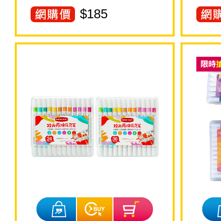
$
185