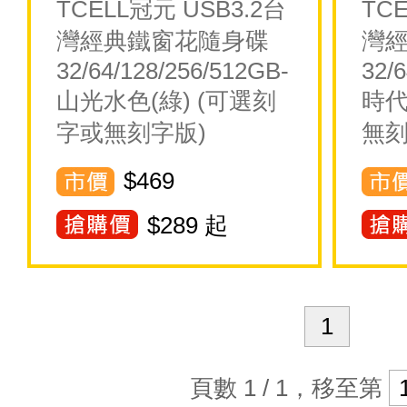
TCELL冠元 USB3.2台
TC
灣經典鐵窗花隨身碟
灣
32/64/128/256/512GB-
32/
山光水色(綠) (可選刻
時代
字或無刻字版)
無刻
$469
$
289
起
1
頁數 1 / 1，移至第