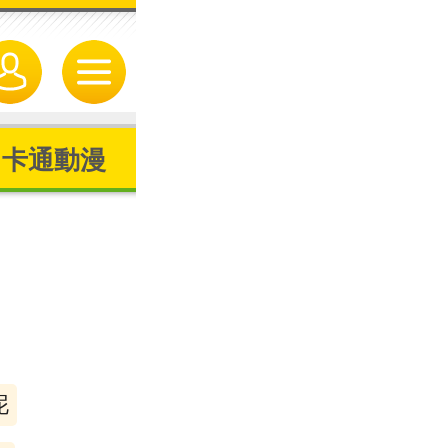
卡通動漫
泥