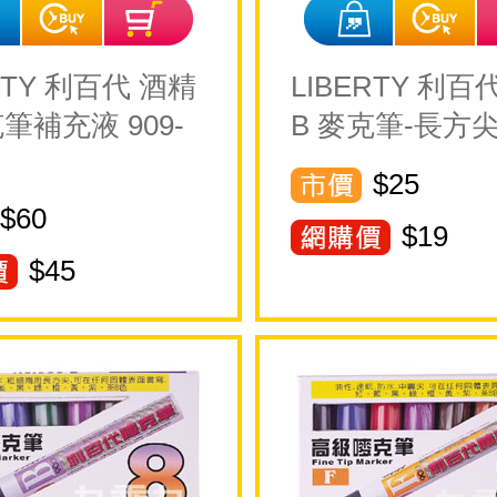
RTY 利百代 酒精
LIBERTY 利百代
筆補充液 909-
B 麥克筆-長方
$25
$60
$
19
$
45