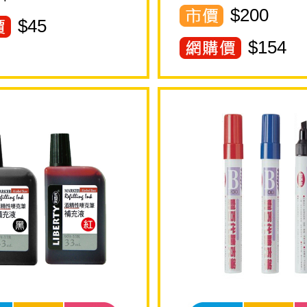
$200
$
45
$
154