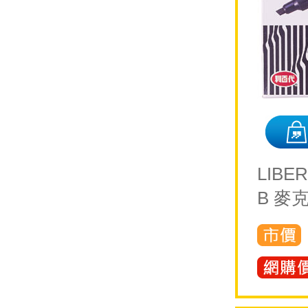
LIBE
B 麥