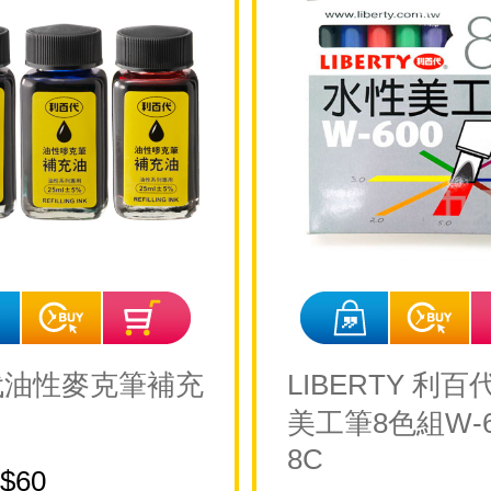
代油性麥克筆補充
LIBERTY 利百
美工筆8色組W-6
8C
$60