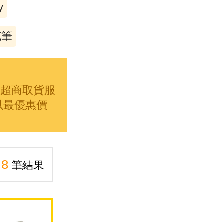
y
克筆
與超商取貨服
，以最優惠價
8
共
筆結果