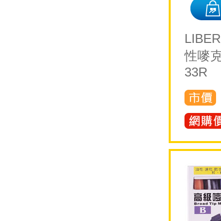
LIBE
性嘜克
33R