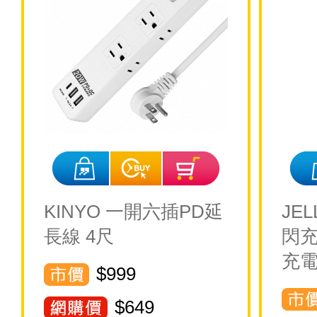
KINYO 一開六插PD延
JE
長線 4尺
閃充6
充電
$999
$
649