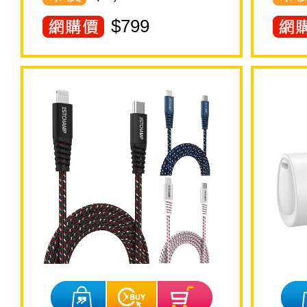
$
799