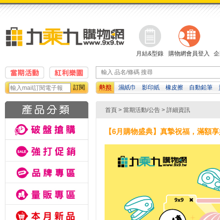
月結&型錄
購物網會員登入
企
訂閱
濕紙巾
影印紙
橡皮擦
自動鉛筆
算機
吉伊卡哇
修正帶
首頁
>
當期活動/公告
> 詳細資訊
【6月購物盛典】真摯祝福，滿額