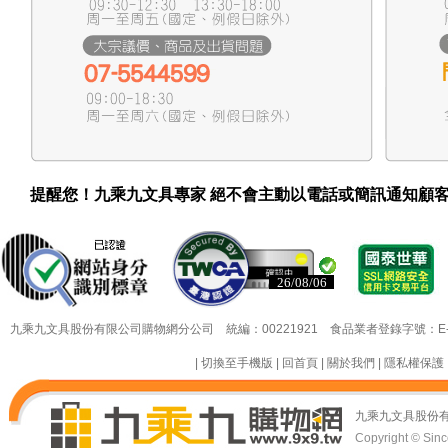
提醒您！九乘九文具專家 絕不會主動以電話或簡訊通知顧
26/08/06
26/08/06
九乘九文具股份有限公司購物網分公司 統編：00221921 食品業者登錄字號：E-18349
|
切換至手機版
|
回首頁
|
關於我們
|
隱私權保護
九乘九文具股份
Copyright © Since