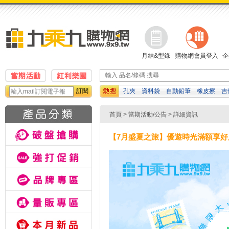
月結&型錄
購物網會員登入
企
訂閱
孔夾
資料袋
自動鉛筆
橡皮擦
吉
白板筆
計算機
濕紙巾
首頁
>
當期活動/公告
> 詳細資訊
【7月盛夏之旅】優遊時光滿額享好