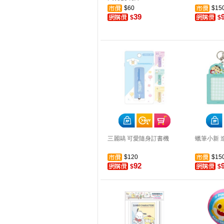
$60
$15
39
$
$
三麗鷗 可愛隨身訂書機
蠟筆小新 
$120
$15
92
$
$