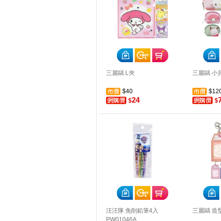
三麗鷗 L夾
三麗鷗 小
$40
$12
24
$
$
汪汪隊 免削鉛筆4入
三麗鷗 造
PW01046A