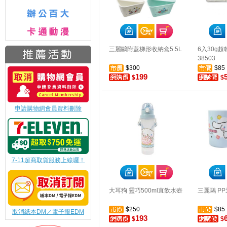
三麗鷗附蓋梯形收納盒5.5L
6入30g超
38503
$300
$85
199
$
$
申請購物網會員資料刪除
7-11超商取貨服務上線囉！
大耳狗 靈巧500ml直飲水壺
三麗鷗 P
$250
$85
取消紙本DM／電子報EDM
193
$
$