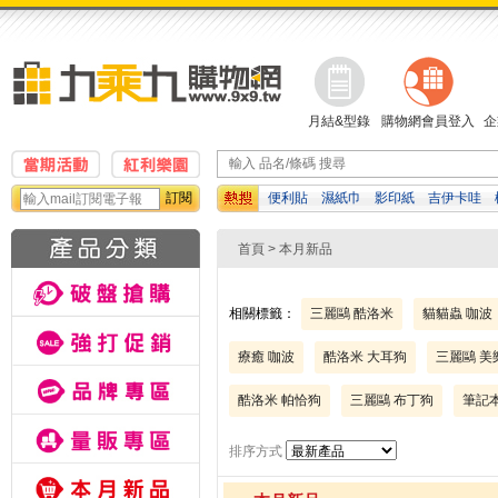
月結&型錄
購物網會員登入
企
訂閱
便利貼
濕紙巾
影印紙
吉伊卡哇
修正帶
資料袋
計算機
首頁
> 本月新品
相關標籤：
三麗鷗 酷洛米
貓貓蟲 咖波
療癒 咖波
酷洛米 大耳狗
三麗鷗 美
酷洛米 帕恰狗
三麗鷗 布丁狗
筆記本
排序方式