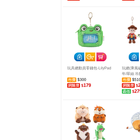
玩具總動員零錢包-LilyPad
玩總(乘風
年/翠絲 吊
$300
$51
179
$
$
27
$