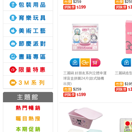
$259
$25
199
$
$
三麗鷗 好朋友系列立體幸運
三麗鷗造
球盲盒拼圖24片(款式隨機
出貨)
$19
$259
$
199
$