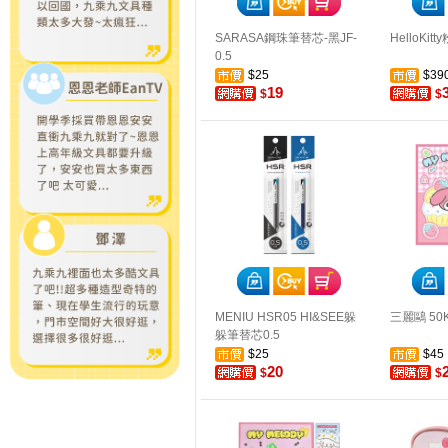
SARASA鋼珠筆替芯-黑JF-
HelloKi
0.5
$25
$39
19
$
$
MENIU HSR05 HI&SEE躲
三麗鷗 5
躲筆替芯0.5
$25
$45
20
$
$