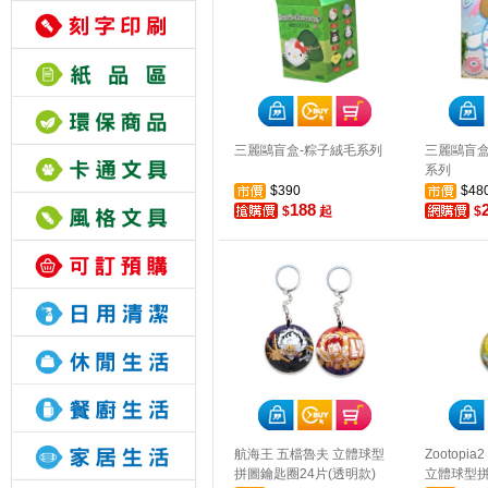
三麗鷗盲盒-粽子絨毛系列
三麗鷗盲盒
系列
$390
$48
188
$
起
$
航海王 五檔魯夫 立體球型
Zootopi
拼圖鑰匙圈24片(透明款)
立體球型拼