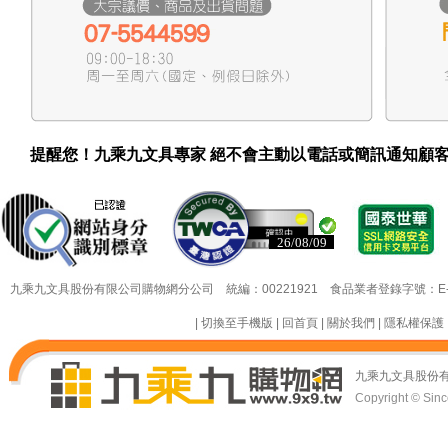
提醒您！九乘九文具專家 絕不會主動以電話或簡訊通知顧
26/08/09
26/08/09
九乘九文具股份有限公司購物網分公司 統編：00221921 食品業者登錄字號：E-18349
|
切換至手機版
|
回首頁
|
關於我們
|
隱私權保護
九乘九文具股份
Copyright © Since