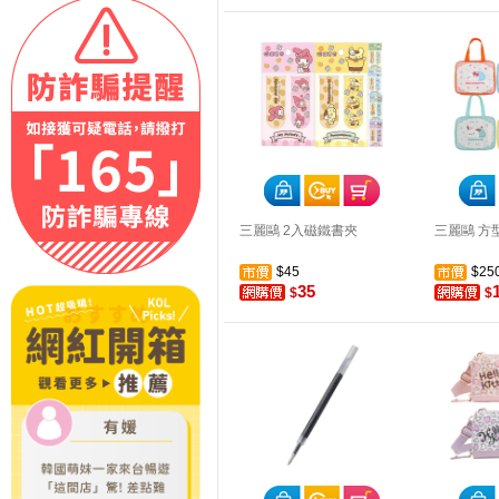
三麗鷗 2入磁鐵書夾
三麗鷗 方
$45
$25
35
$
$