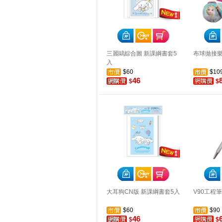
三麗鷗綜合圖 新課綱書套5
布球拋接
入
$60
$10
46
$
$
大耳狗CN版 新課綱書套5入
V90工程筆
$60
$90
46
$
$