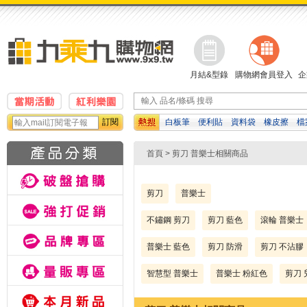
月結&型錄
購物網會員登入
企
訂閱
白板筆
便利貼
資料袋
橡皮擦
檔
印紙
計算機
吉伊卡哇
首頁
> 剪刀 普樂士相關商品
剪刀
普樂士
不鏽鋼 剪刀
剪刀 藍色
滾輪 普樂士
普樂士 藍色
剪刀 防滑
剪刀 不沾膠
智慧型 普樂士
普樂士 粉紅色
剪刀 