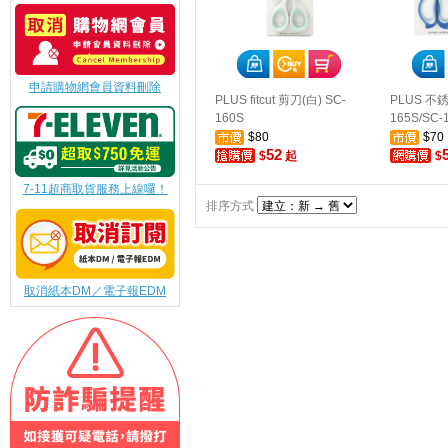
申請購物網會員資料刪除
PLUS fitcut 剪刀(白) SC-
PLUS 不
160S
165S/SC-
$80
$70
52
$
起
$
7-11超商取貨服務上線囉！
排序方式
取消紙本DM／電子報EDM