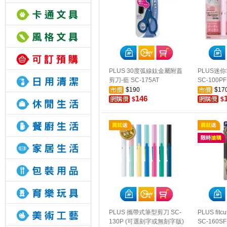
PLUS 30度弧線鈦金屬附蓋
PLUS迷
剪刀-藍 SC-175AT
SC-100PF
$190
$17
146
$
$
PLUS 攜帶式筆型剪刀 SC-
PLUS fi
130P (可選刻字或無刻字版)
SC-160SF