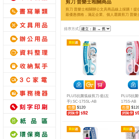
剪刀 普樂士相關商品
剪刀 普樂士相關辦公文具商品線上採購！提
最優惠價格，滿足企業、個人選購剪刀 普樂
排序方式
PLUS抗菌弧線剪刀-藍(左
PLUS抗菌
手) SC-175SL-AB
175S-AB
$120
$12
92
$
$