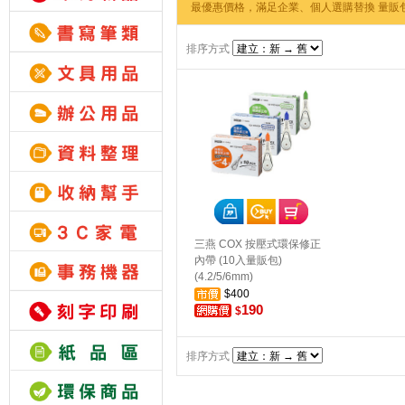
最優惠價格，滿足企業、個人選購替換 量販
排序方式
三燕 COX 按壓式環保修正
內帶 (10入量販包)
(4.2/5/6mm)
$400
190
$
排序方式