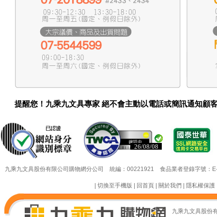
提醒您！九乘九文具專家 絕不會主動以電話或簡訊通知顧
26/08/08
26/08/08
九乘九文具股份有限公司購物網分公司 統編：00221921 食品業者登錄字號：E-18349
|
切換至手機版
|
回首頁
|
關於我們
|
隱私權保護
九乘九文具股份