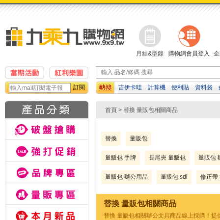
月結&型錄
購物網會員登入
企
訂閱
吉伊卡哇
計算機
便利貼
資料袋
動鉛筆
濕紙巾
影印紙
首頁
> 替換 量販包相關商品
替換
量販包
量販包 手牌
長尾夾 量販包
量販包 
量販包 辦公用品
量販包 sdi
修正帶
替換 量販包相關商品
替換 量販包相關辦公文具商品線上採購！提