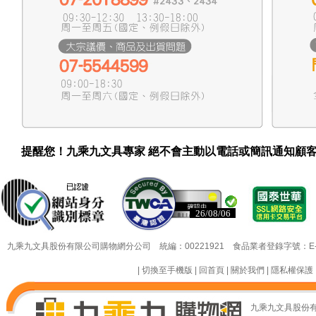
提醒您！九乘九文具專家 絕不會主動以電話或簡訊通知顧
26/08/06
26/08/06
九乘九文具股份有限公司購物網分公司 統編：00221921 食品業者登錄字號：E-18349
|
切換至手機版
|
回首頁
|
關於我們
|
隱私權保護
九乘九文具股份