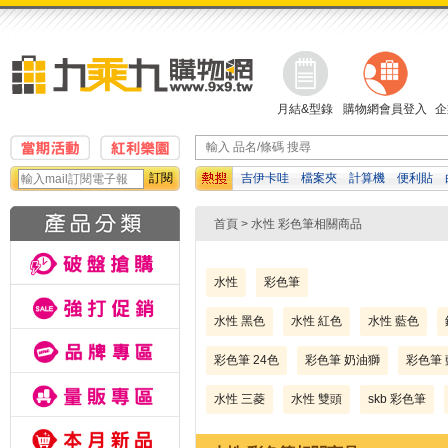
月結&型錄
購物網會員登入
企
訂閱
吉伊卡哇
檔案夾
計算機
便利貼
動鉛筆
資料袋
修正帶
首頁
> 水性 彩色筆相關商品
水性
彩色筆
水性 黑色
水性 紅色
水性 藍色
彩色筆 24色
彩色筆 奶油獅
彩色筆 
水性 三菱
水性 雙頭
skb 彩色筆