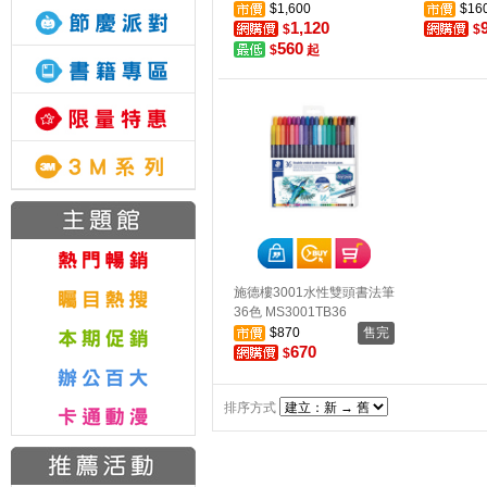
$1,600
$16
1,120
$
$
560
$
起
施德樓3001水性雙頭書法筆
36色 MS3001TB36
$870
售完
670
$
排序方式