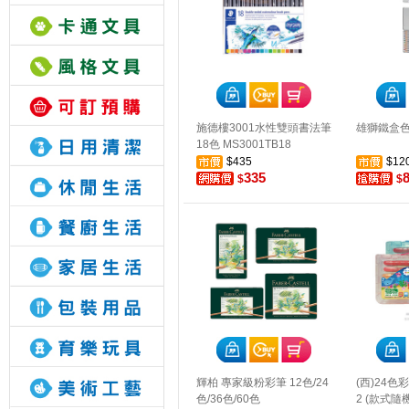
施德樓3001水性雙頭書法筆
雄獅鐵盒色
18色 MS3001TB18
$435
$12
335
$
$
輝柏 專家級粉彩筆 12色/24
(西)24色彩
色/36色/60色
2 (款式隨機