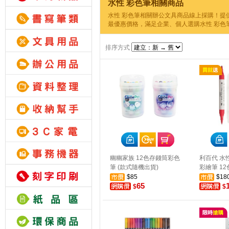
水性 彩色筆相關商品
水性 彩色筆相關辦公文具商品線上採購！提
最優惠價格，滿足企業、個人選購水性 彩色
排序方式
幽幽家族 12色存錢筒彩色
利百代 水
筆 (款式隨機出貨)
彩繪筆 12
$85
$18
65
$
$