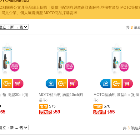
OTO相關辦公文具商品線上採購！提供宅配到府與超商取貨服務,並擁有滴型 MOTO等
，滿足企業、個人選購滴型 MOTO商品採購需求
共
3
筆
油瓶-滴型30ml(附
MOTO精油瓶-滴型10ml(附
MOTO精油瓶-滴型5ml(附漏
漏斗)
斗)
0
$75
$70
65
59
55
$
$
$
共
3
筆結