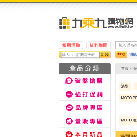
訂閱
濕紙
動鉛
首頁
> 
滴型
MOTO P
MOTO 
滴型 M