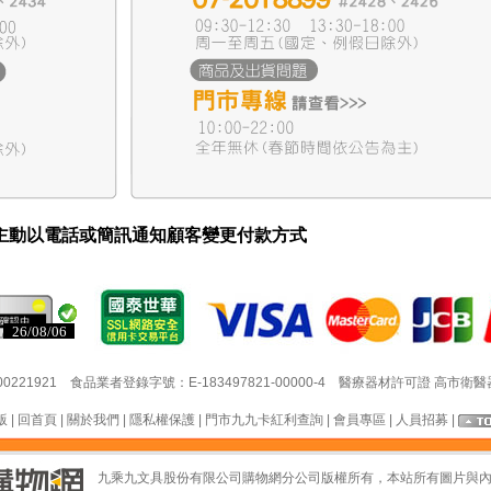
主動以電話或簡訊通知顧客變更付款方式
26/08/06
26/08/06
21 食品業者登錄字號：E-183497821-00000-4 醫療器材許可證 高市衛醫器販(
版
|
回首頁
|
關於我們
|
隱私權保護
|
門市九九卡紅利查詢
|
會員專區
|
人員招募
|
九乘九文具股份有限公司購物網分公司版權所有，本站所有圖片與