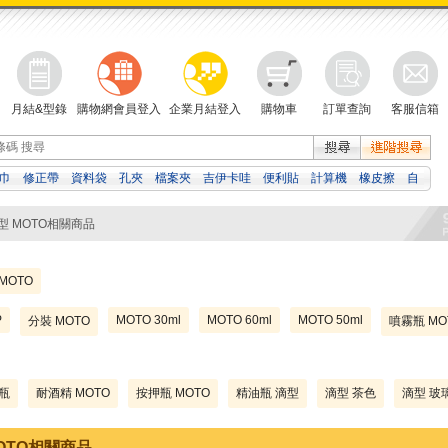
月結&型錄
購物網會員登入
企業月結登入
購物車
訂單查詢
客服信箱
巾
修正帶
資料袋
孔夾
檔案夾
吉伊卡哇
便利貼
計算機
橡皮擦
自
筆
白板筆
影印紙
滴型 MOTO相關商品
MOTO
P
MOTO 30ml
MOTO 60ml
MOTO 50ml
分裝 MOTO
噴霧瓶 MO
噴瓶
耐酒精 MOTO
按押瓶 MOTO
精油瓶 滴型
滴型 茶色
滴型 玻
OTO相關商品