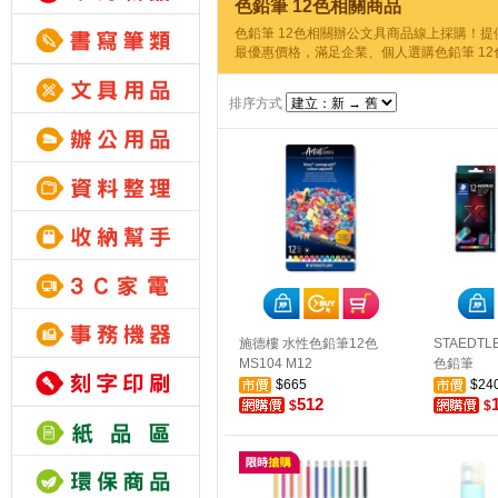
色鉛筆 12色相關商品
色鉛筆 12色相關辦公文具商品線上採購！提
最優惠價格，滿足企業、個人選購色鉛筆 1
排序方式
施德樓 水性色鉛筆12色
STAEDTL
MS104 M12
色鉛筆
$665
$24
512
$
$