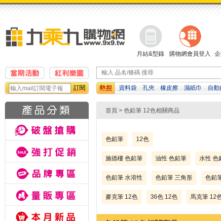
月結&型錄
購物網會員登入
企
訂閱
資料袋
孔夾
橡皮擦
濕紙巾
自動
計算機
修正帶
檔案夾
首頁
> 色鉛筆 12色相關商品
色鉛筆
12色
施德樓 色鉛筆
油性 色鉛筆
水性 色
色鉛筆 水溶性
色鉛筆 三角形
色鉛筆
麥克筆 12色
36色 12色
馬克筆 12