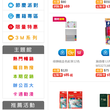
$90
$55
69
$
$
雄獅鐵盒色鉛筆12色
施德樓 LU
MS327LW
$120
$75
85
$
起
$