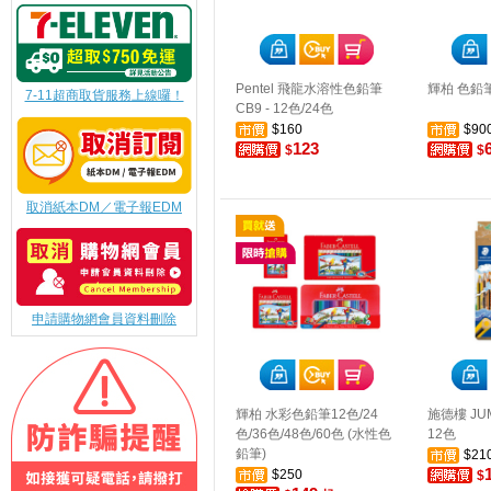
Pentel 飛龍水溶性色鉛筆
輝柏 色鉛筆
7-11超商取貨服務上線囉！
CB9 - 12色/24色
$160
$90
123
$
$
取消紙本DM／電子報EDM
申請購物網會員資料刪除
輝柏 水彩色鉛筆12色/24
施德樓 J
色/36色/48色/60色 (水性色
12色
鉛筆)
$21
$250
$