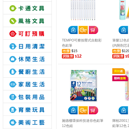
TEMPO可擦按壓式自動彩
筆樂12色
色鉛筆
(內附削芯器
$15
$12
12
$
$
施德樓環保科技迷你色鉛筆
輝柏200
12色組
鉛筆12色 2