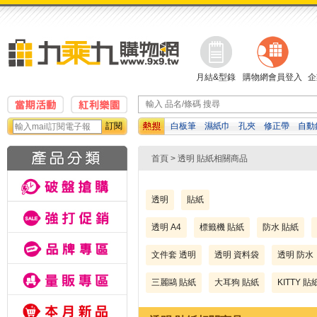
月結&型錄
購物網會員登入
企
訂閱
白板筆
濕紙巾
孔夾
修正帶
自動
利貼
吉伊卡哇
橡皮擦
首頁
> 透明 貼紙相關商品
透明
貼紙
透明 A4
標籤機 貼紙
防水 貼紙
文件套 透明
透明 資料袋
透明 防水
三麗鷗 貼紙
大耳狗 貼紙
KITTY 貼