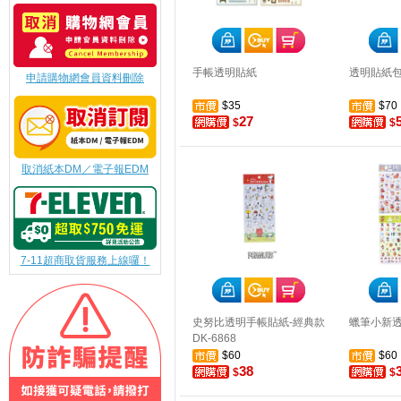
手帳透明貼紙
透明貼紙
申請購物網會員資料刪除
$35
$70
27
$
$
取消紙本DM／電子報EDM
7-11超商取貨服務上線囉！
史努比透明手帳貼紙-經典款
蠟筆小新
DK-6868
$60
$60
38
$
$