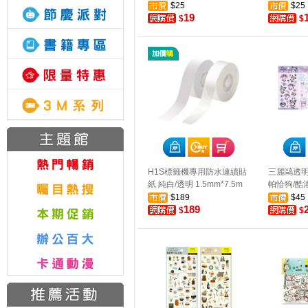
$25
$25
19
$
$
H1S標籤機專用防水連續貼
三麗鷗透明貼
紙 純白/透明 1.5mm*7.5m
帕恰狗/酷
$189
$45
189
$
$