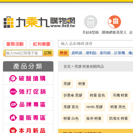
月結&型錄
購物網會員登入
企
訂閱
資料袋
便利貼
影印紙
計算機
橡
動鉛筆
白板筆
檔案夾
首頁
> 黑膠 輕量相關商品
黑膠
輕量
折疊傘 黑膠
輕量 藍色
耳機 輕量
黑膠 遮光
rento 黑膠
輕量 黑色
輕量 白色
板夾 輕量
防潑水 輕量