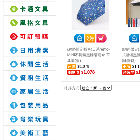
(網路限定販售)日系rento-
(網路限定販
MINI不鏽鋼黑膠晴雨傘-草
式超輕黑膠
葉集(藍)
(睡覺篇)
$1,079
$1,1
1,078
$
$
排序方式