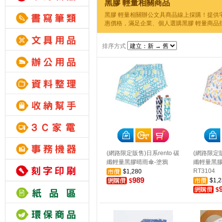
黑膠 輕量相關商品
黑膠 輕量相關辦公文具商品線上採購！提供
惠價格，滿足企業、個人選購黑膠 輕量商品
排序方式
(網路限定販售)日系rento 碳
(網路限定販
纖輕量黑膠晴雨傘-塗鴉
纖輕量黑膠
RT3104
$1,280
989
$1,2
$
$