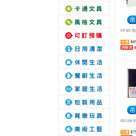
PP B5
$8
B5/18
$7