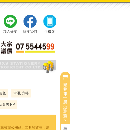
加入好友
關注我們
手機版
0
目前有
件商品
總計：
0
$
 藍色
26孔 方格
活頁夾 PP
等數萬種辦公用品、文具雜貨等，以