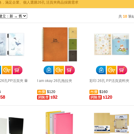
格，滿足企業、個人選購26孔 活頁夾商品採購需求
共
10
筆
26孔PP活頁夾 暈
I am okay 26孔拖拉夾
彩印 26孔 P.P活頁資料夾
5
$120
$160
58
92
120
$
$
$