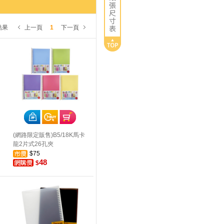
結果
上一頁
1
下一頁
(網路限定販售)B5/18K馬卡
龍2片式26孔夾
$75
48
$