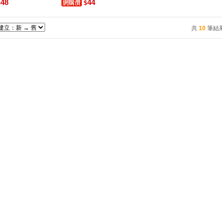
48
44
$
$
共
10
筆結