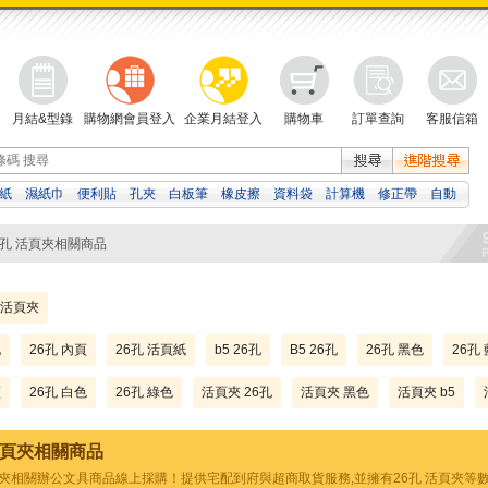
月結&型錄
購物網會員登入
企業月結登入
購物車
訂單查詢
客服信箱
紙
濕紙巾
便利貼
孔夾
白板筆
橡皮擦
資料袋
計算機
修正帶
自動
檔案夾
吉伊卡哇
26孔 活頁夾相關商品
活頁夾
孔
26孔 內頁
26孔 活頁紙
b5 26孔
B5 26孔
26孔 黑色
26孔
頁
26孔 白色
26孔 綠色
活頁夾 26孔
活頁夾 黑色
活頁夾 b5
活頁夾相關商品
活頁夾相關辦公文具商品線上採購！提供宅配到府與超商取貨服務,並擁有26孔 活頁夾