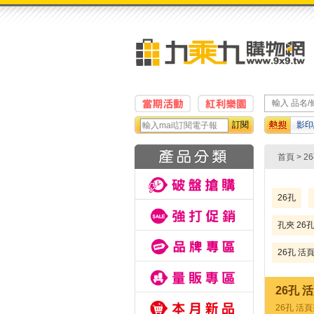
訂閱
影印
鉛筆
首頁
> 
26孔
孔夾 26
26孔 活
26孔 
26孔 