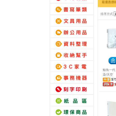
最優惠價
排序方式
鯨魚一代 
染/天空
$7