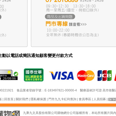
主動以電話或簡訊通知顧客變更付款方式
26/08/06
26/08/06
21 食品業者登錄字號：E-183497821-00000-4 醫療器材許可證 高市衛醫器販(
版
|
回首頁
|
關於我們
|
隱私權保護
|
門市九九卡紅利查詢
|
會員專區
|
人員招募
|
九乘九文具股份有限公司購物網分公司版權所有，本站所有圖片與