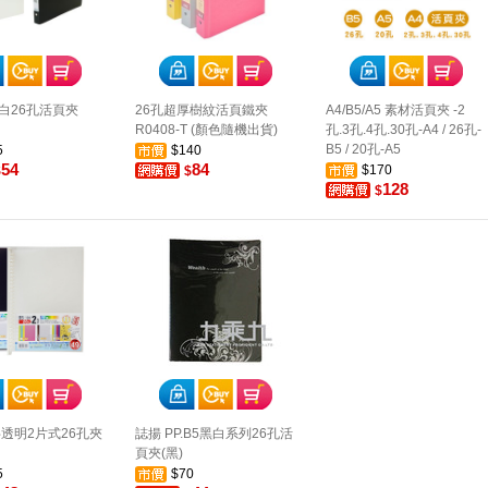
 黑白26孔活頁夾
26孔超厚樹紋活頁鐵夾
A4/B5/A5 素材活頁夾 -2
R0408-T (顏色隨機出貨)
孔.3孔.4孔.30孔-A4 / 26孔-
B5 / 20孔-A5
5
$140
54
84
$170
$
$
128
$
K半透明2片式26孔夾
誌揚 PP.B5黑白系列26孔活
頁夾(黑)
5
$70