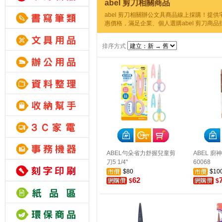
abel 剪刀相關商品
abel 剪刀相關辦公文具商品線上採購！提
惠價格，滿足企業、個人選購abel 剪刀商品
排序方式
ABEL勻朵省力舒握兒童剪
ABEL 廚
刀5 1/4"
60068
$80
$10
62
$
$