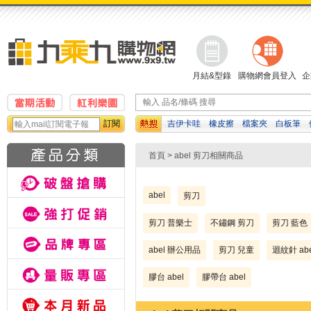
月結&型錄
購物網會員登入
企
訂閱
吉伊卡哇
橡皮擦
檔案夾
白板筆
計算機
濕紙巾
資料袋
首頁
> abel 剪刀相關商品
abel
剪刀
剪刀 普樂士
不鏽鋼 剪刀
剪刀 藍色
abel 辦公用品
剪刀 兒童
迴紋針 abe
膠台 abel
膠帶台 abel