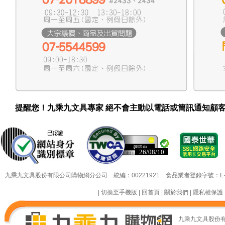
提醒您！九乘九文具專家 絕不會主動以電話或簡訊通知顧
26/08/10
26/08/10
九乘九文具股份有限公司購物網分公司 統編：00221921 食品業者登錄字號：E-18349
|
切換至手機版
|
回首頁
|
關於我們
|
隱私權保護
九乘九文具股份