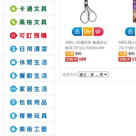
ABEL 3D魔利剪-氟素防沾
ABEL職
黏剪刀5"(白) 60054-WH
刀4.5"(粉)
$90
$95
69
$
$
排序方式