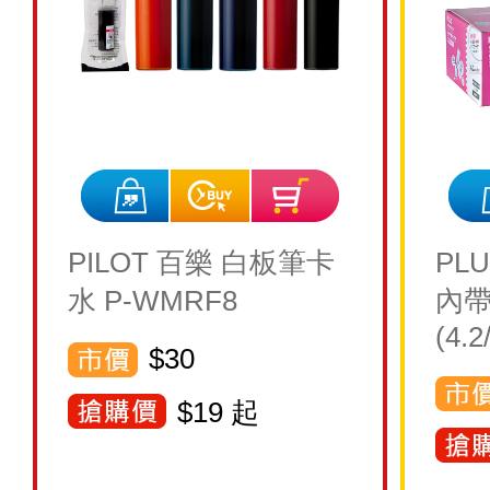
PILOT 百樂 白板筆卡
PL
水 P-WMRF8
內帶
(4.
$30
$
19
起