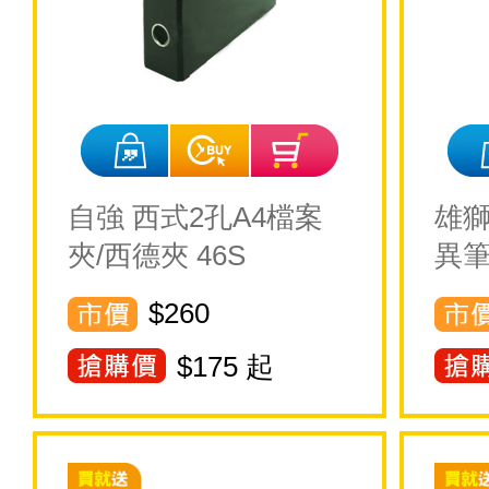
自強 西式2孔A4檔案
雄獅
夾/西德夾 46S
異
$260
$
175
起