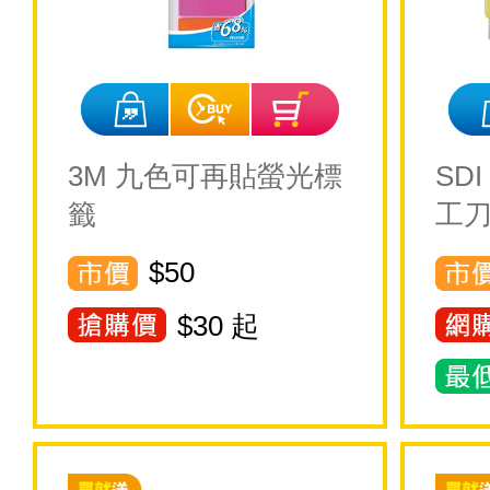
3M 九色可再貼螢光標
SD
籤
工刀
$50
$
30
起