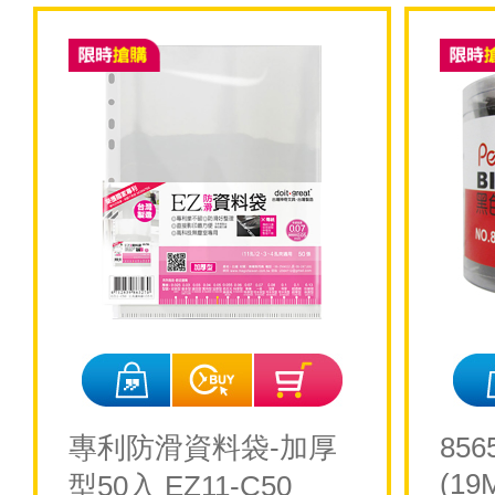
專利防滑資料袋-加厚
85
(19
型50入 EZ11-C50