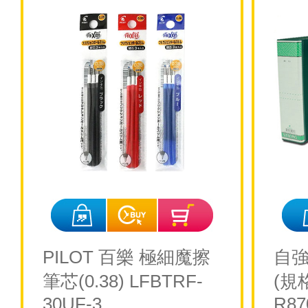
PILOT 百樂 極細魔擦
自強
筆芯(0.38) LFBTRF-
(規
30UF-3
R87