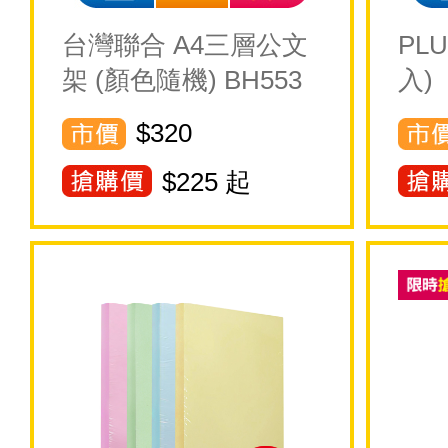
台灣聯合 A4三層公文
PL
架 (顏色隨機) BH553
入)
$320
$
225
起