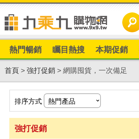
熱門暢銷
矚目熱搜
本期促銷
首頁
>
強打促銷
> 網購囤貨，一次備足
排序方式
強打促銷