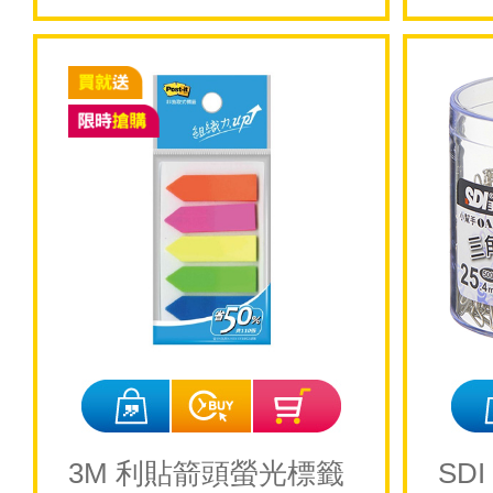
3M 利貼箭頭螢光標籤
SD