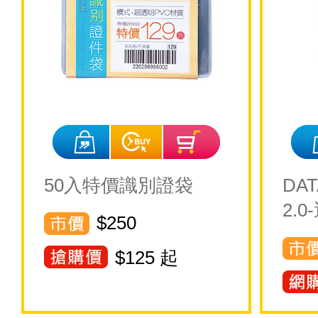
50入特價識別證袋
DA
2.0
$250
$
125
起