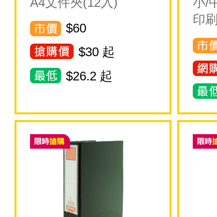
A4文件夾(12入)
小/
印刷
$60
$
30
起
$
26.2
起