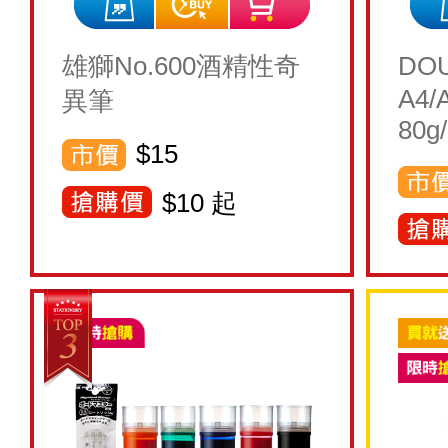
雄獅No.600酒精性奇
DO
A4/A
異筆
80g
$15
$
10
起