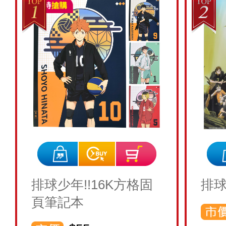
排球少年!!16K方格固
排球
頁筆記本