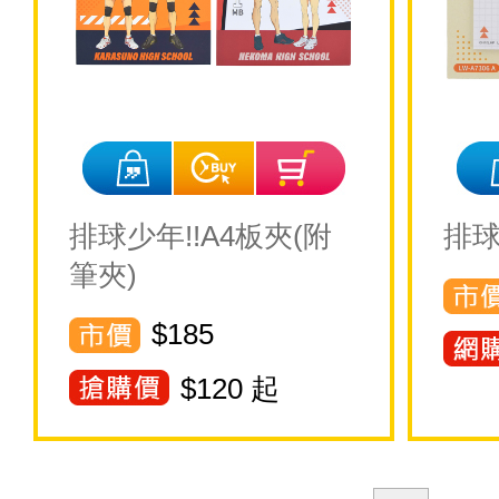
排球少年!!A4板夾(附
排球
筆夾)
$185
$
120
起