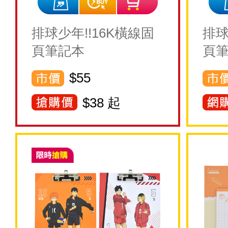
排球少年!!16K橫線固
排球
頁筆記本
頁
$55
$
38
起