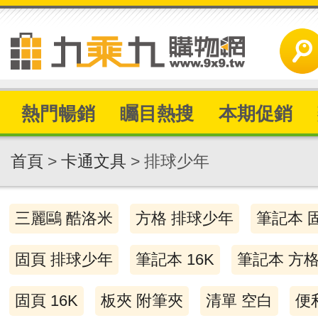
熱門暢銷
矚目熱搜
本期促銷
首頁
>
卡通文具
> 排球少年
三麗鷗 酷洛米
方格 排球少年
筆記本 
固頁 排球少年
筆記本 16K
筆記本 方
固頁 16K
板夾 附筆夾
清單 空白
便