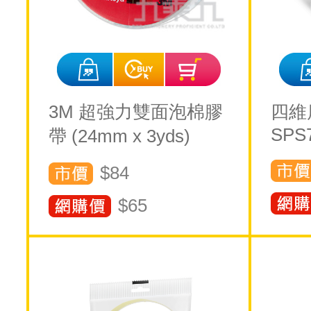
3M 超強力雙面泡棉膠
四維
SPS
帶 (24mm x 3yds)
$84
$
65