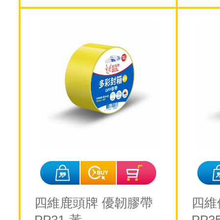
四維鹿頭牌 優韌膠帶
四維