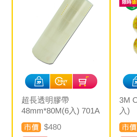
超長透明膠帶
3M 
48mm*80M(6入) 701A
入)
$480