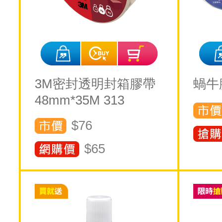
3M密封透明封箱膠帶
蝸牛
48mm*35M 313
$76
$
65