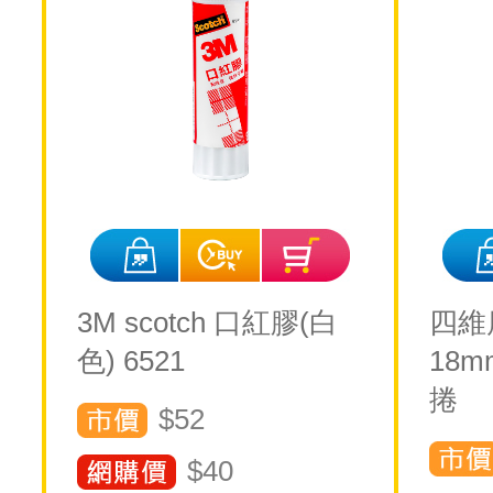
3M scotch 口紅膠(白
四維
色) 6521
18
捲
$52
$
40