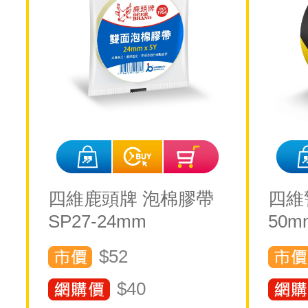
四維鹿頭牌 泡棉膠帶
四維
SP27-24mm
50m
$52
$
40