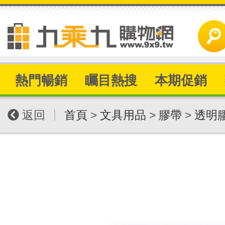
熱門暢銷
矚目熱搜
本期促銷
|
返回
首頁
>
文具用品
>
膠帶
>
透明