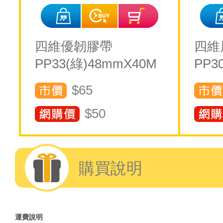
四維優韌膠帶
四維
PP33(綠)48mmX40M
PP3
$65
$
50
購買說明
運費說明