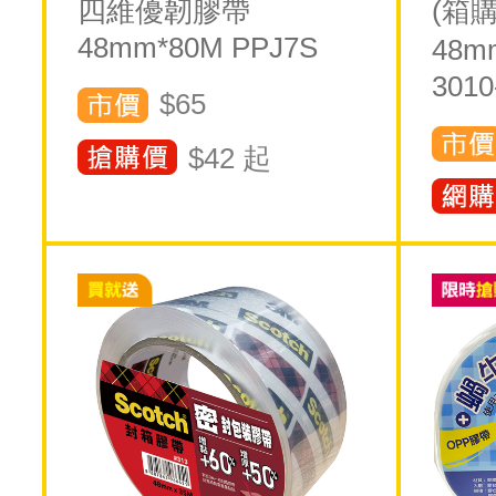
四維優韌膠帶
(箱
48mm*80M PPJ7S
48m
3010
$65
$
42
起