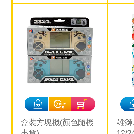
盒裝方塊機(顏色隨機
雄獅
出貨)
12/