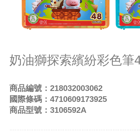
奶油獅探索繽紛彩色筆4
商品編號：
218032003062
國際條碼：
4710609173925
商品型號：
3106592A