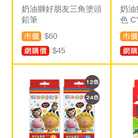
奶油獅好朋友三角塗頭
奶油
鉛筆
色 CY
$60
$
45