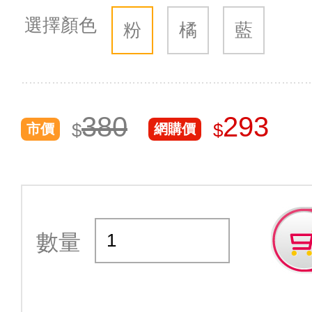
選擇顏色
粉
橘
藍
380
293
$
$
市價
網購價
數量