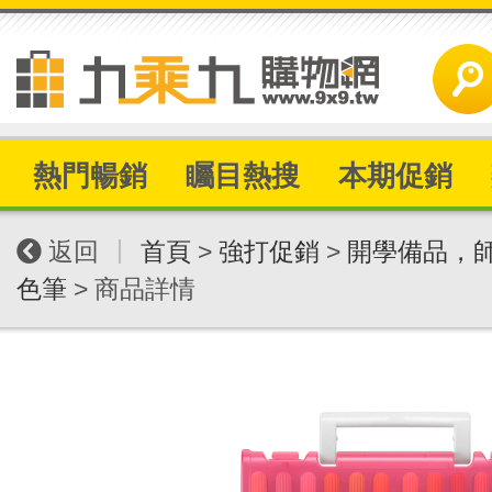
熱門暢銷
矚目熱搜
本期促銷
|
返回
首頁
>
強打促銷
>
開學備品，
色筆
> 商品詳情