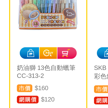
奶油獅 13色自動蠟筆
SK
CC-313-2
彩色鉛
$160
$
120