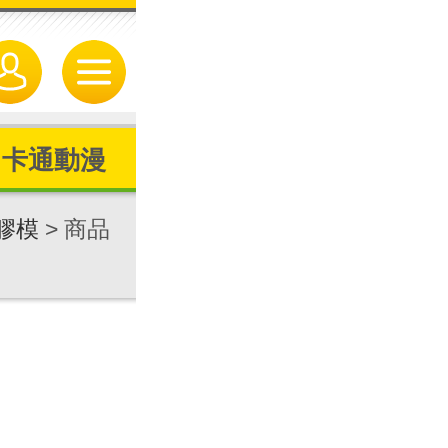
卡通動漫
膠模
> 商品