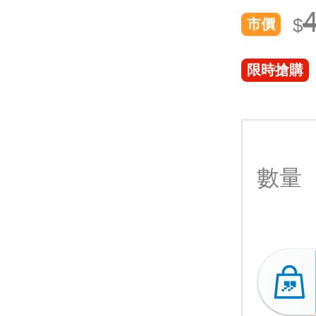
$
市價
限時搶購
數量