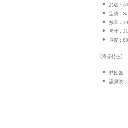
品名：A4(
型號：SA
數量：10
尺寸：216
厚度：80
【商品特色】
黏性強、
護貝後可