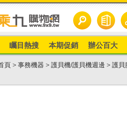
矚目熱搜
本期促銷
辦公百大
首頁
>
事務機器
>
護貝機/護貝機週邊
>
護貝