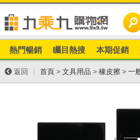
熱門暢銷
矚目熱搜
本期促銷
|
返回
首頁
>
文具用品
>
橡皮擦
>
一