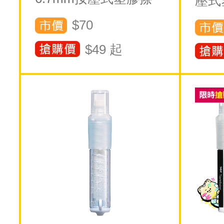
壓式
$70
$
49
起