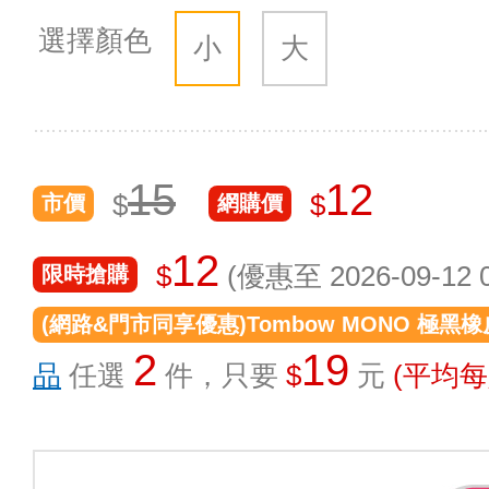
選擇顏色
小
大
15
12
$
$
市價
網購價
12
$
(優惠至 2026-09-12 0
限時搶購
(網路&門市同享優惠)Tombow MONO 極黑橡
2
19
品
任選
件，只要
$
元
(平均