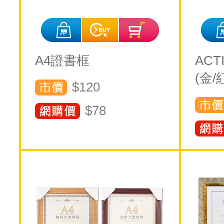
A4證書框
ACT
(金/
$120
$
78