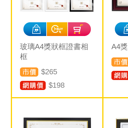
玻璃A4獎狀框證書相
A4
框
$265
$
198