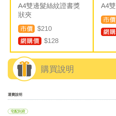
A4雙邊髮絲紋證書獎
A4
狀夾
$210
$
128
購買說明
運費說明
宅配到府