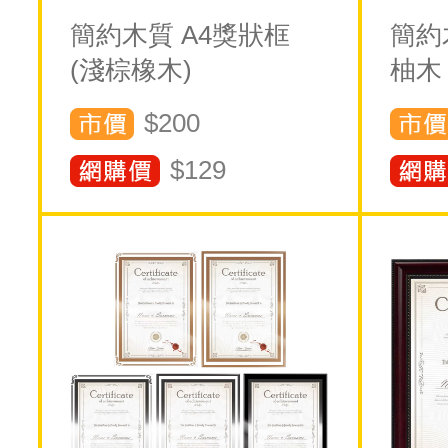
簡約木質 A4獎狀框
簡約
(淺棕橡木)
柚木
$200
$
129