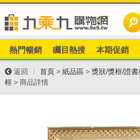
熱門暢銷
矚目熱搜
本期促銷
|
返回
首頁
>
紙品區
>
獎狀/獎框/證書
框
> 商品詳情