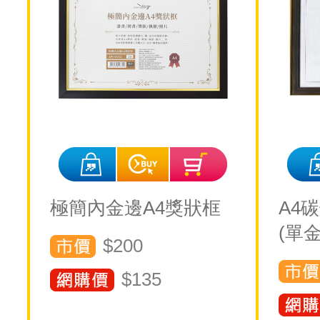
極簡內金邊A4獎狀框
A4
(單金
$200
$
135