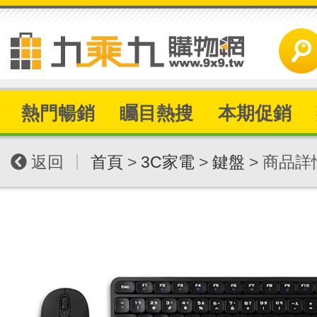
熱門暢銷
矚目熱搜
本期促銷
|
返回
首頁
>
3C家電
>
鍵盤
> 商品詳