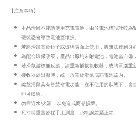
【注意事項】
本品滑鼠不建議使用充電電池，由於電池槽設計較為
硬裝恐會導致電池蓋壞損。
若將滑鼠置於鏡子或玻璃表面上使用，將無法達到良
為配合環保政策，產品出廠均未附電池，電池需自備
若滑鼠游標無反應，請重新插拔接收器，或將電腦重
接收器於出廠時，統一放置於滑鼠底部電池蓋內。
鍵盤滑鼠具有智慧省電功能，在不使用的狀態下，會
即可喚醒。
勿靠近水/火源，以免造成商品損壞。
尺寸與重量皆採手工測量，±3%誤差屬正常。