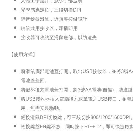
人體工學設計，減少手部疲勞
光學感應定位，三段切換DPI
靜音鍵盤滑鼠，近無聲按鍵設計
鍵鼠共用接收器，即插即用
接收器可收納至滑鼠底部，以防遺失
【使用方式】
將滑鼠底部電池蓋打開，取出USB接收器，並將3號A
電池蓋蓋回。
將鍵盤後方電池蓋打開，將3號AA電池(自備)，裝進
將USB接收器插入電腦後方或筆電之USB接口，並
用，無需安裝驅動。
輕按滑鼠DPI切換鍵，可三段切换800/1200/1600DPI
輕按鍵盤FN鍵不放，同時按下F1~F12，即可快捷啟