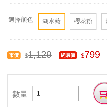
選擇顏色
湖水藍
櫻花粉
1,129
799
$
$
市價
網購價
數量