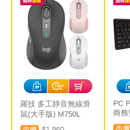
PC P
羅技 多工靜音無線滑
商務
鼠(大手版) M750L
$1,960