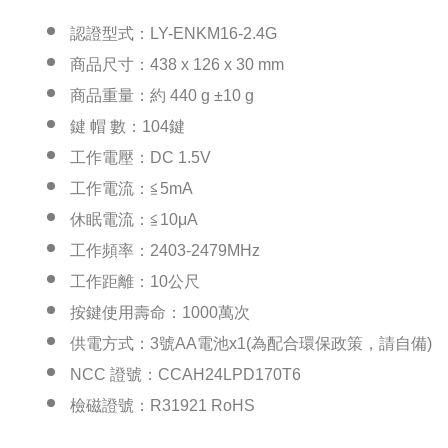
認證型式：LY-ENKM16-2.4G
商品尺寸：438 x 126 x 30 mm
商品重量：約 440 g ±10 g
鍵 帽 數：104鍵
工作電壓：DC 1.5V
工作電流：≦5mA
休眠電流：≦10μA
工作頻率：2403-2479MHz
工作距離：10公尺
按鍵使用壽命：1000萬次
供電方式：3號AA電池x1(為配合環保政策，請自備)
NCC 證號：CCAH24LPD170T6
檢磁證號：R31921 RoHS