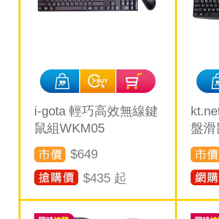
i-gota 輕巧高效無線鍵
kt.n
鼠組WKM05
盤滑
$649
$
435
起