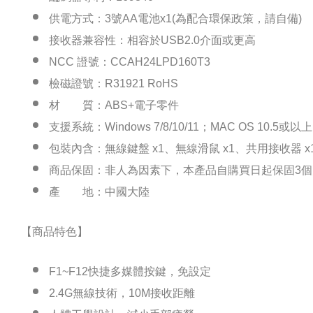
供電方式：3號AA電池x1(為配合環保政策，請自備)
接收器兼容性：相容於USB2.0介面或更高
NCC 證號：CCAH24LPD160T3
檢磁證號：R31921 RoHS
材 質：ABS+電子零件
支援系統：Windows 7/8/10/11；MAC OS 10.5或以上
包裝內含：無線鍵盤 x1、無線滑鼠 x1、共用接收器 x1
商品保固：非人為因素下，本產品自購買日起保固3個
產 地：中國大陸
【商品特色】
F1~F12快捷多媒體按鍵，免設定
2.4G無線技術，10M接收距離