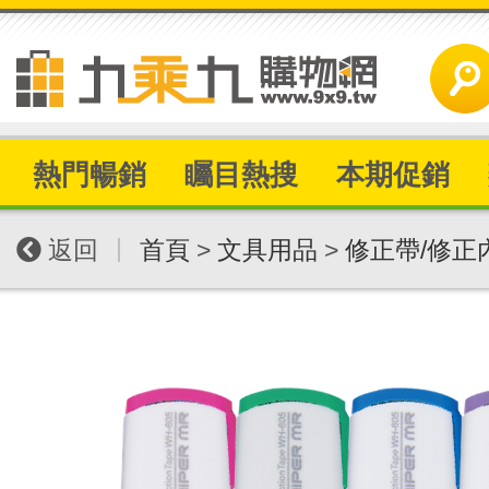
熱門暢銷
矚目熱搜
本期促銷
|
返回
首頁
>
文具用品
>
修正帶/修正