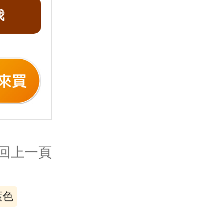
我
回上一頁
藍色