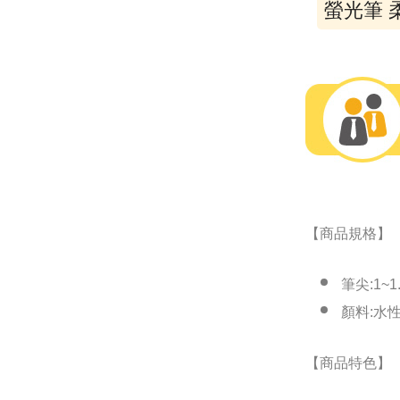
螢光筆 
【商品規格】
筆尖:1~
顏料:水
【商品特色】