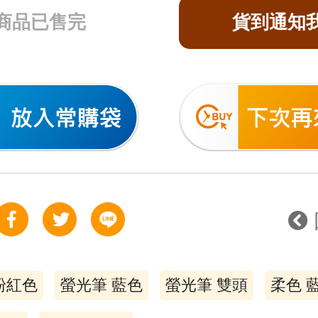
商品已售完
貨到通知
粉紅色
螢光筆 藍色
螢光筆 雙頭
柔色 