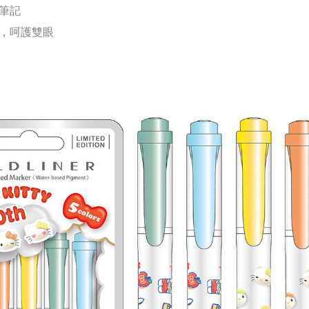
筆記
，呵護雙眼