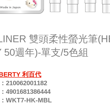
DLINER 雙頭柔性螢光筆(H
Y 50週年)-單支/5色組
IBERTY 利百代
：
210062001182
：
4901681386444
：
WKT7-HK-MBL