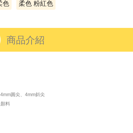
柔色
柔色 粉紅色
商品介紹
1.4mm圓尖、4mm斜尖
性顏料