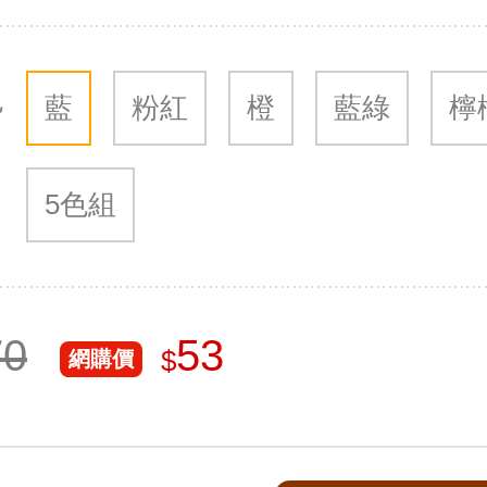
色
藍
粉紅
橙
藍綠
檸
5色組
70
53
$
網購價