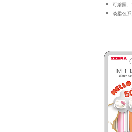
可繪圖、
淡柔色系