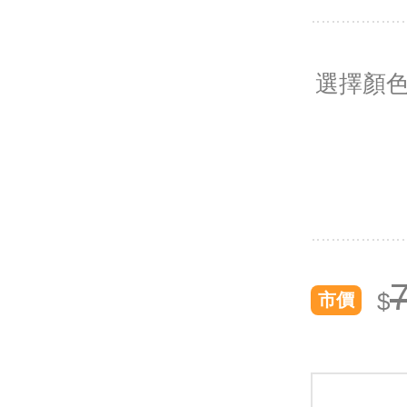
選擇顏
$
市價