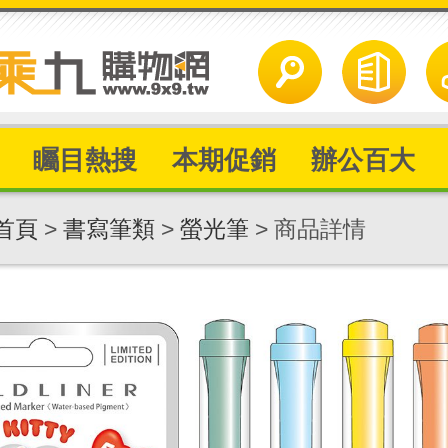
矚目熱搜
本期促銷
辦公百大
首頁
>
書寫筆類
>
螢光筆
> 商品詳情