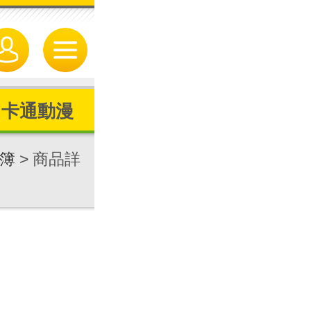
卡通動漫
簿
> 商品詳