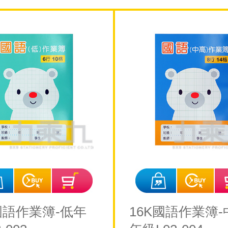
國語作業簿-低年
16K國語作業簿-