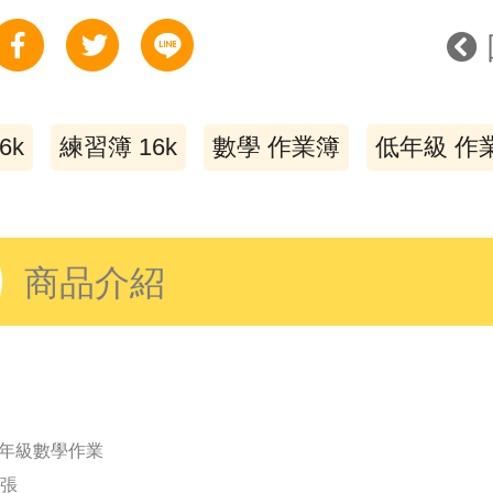
6k
練習簿 16k
數學 作業簿
低年級 作
商品介紹
年級數學作業
4張