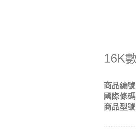
16K
商品編號
國際條碼
商品型號