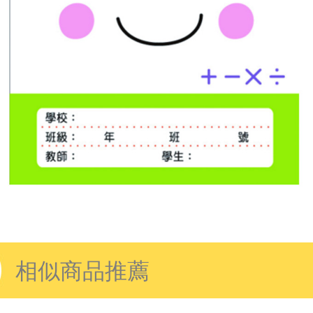
相似商品推薦