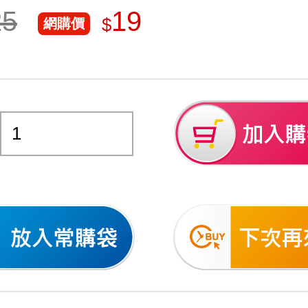
25
19
$
網購價