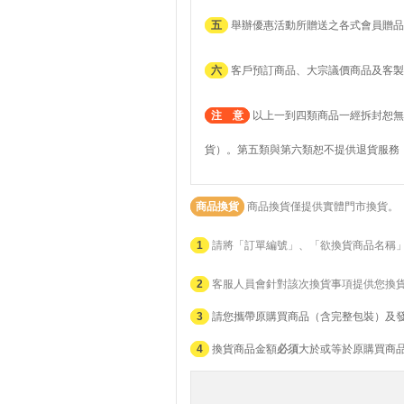
五
舉辦優惠活動所贈送之各式會員贈品
六
客戶預訂商品、大宗議價商品及客製
注 意
以上一到四類商品一經拆封恕無
貨）。第五類與第六類恕不提供退貨服務
商品換貨
商品換貨僅提供實體門市換貨。
1
請將「訂單編號」、「欲換貨商品名稱
2
客服人員會針對該次換貨事項提供您換
3
請您攜帶原購買商品（含完整包裝）及
4
換貨商品金額
必須
大於或等於原購買商