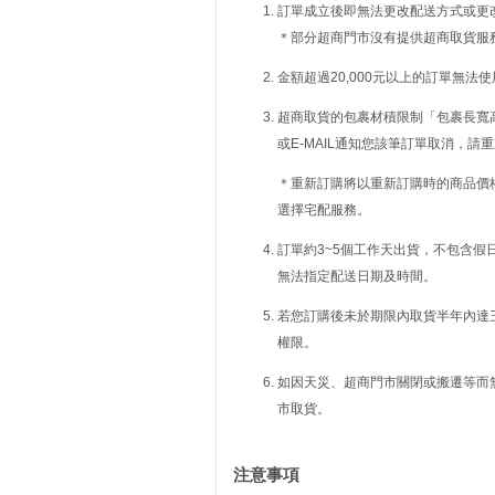
訂單成立後即無法更改配送方式或更
＊部分超商門市沒有提供超商取貨服
金額超過20,000元以上的訂單無法
超商取貨的包裹材積限制「包裹長寬高
或E-MAIL通知您該筆訂單取消，
＊重新訂購將以重新訂購時的商品價
選擇宅配服務。
訂單約3~5個工作天出貨，不包含假
無法指定配送日期及時間。
若您訂購後未於期限內取貨半年內達
權限。
如因天災、超商門市關閉或搬遷等而
市取貨。
注意事項