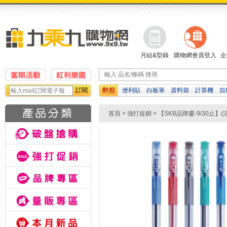
月結&型錄
購物網會員登入
企
訂閱
便利貼
白板筆
資料袋
計算機
自
正帶
吉伊卡哇
檔案夾
首頁
>
強打促銷
>
【SKB品牌慶-9/30止】