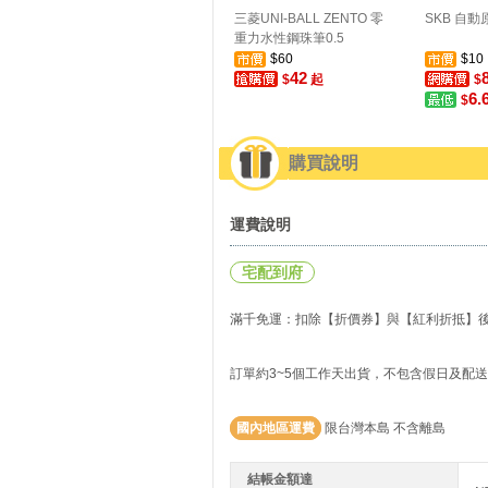
三菱UNI-BALL ZENTO 零
SKB 自動原
重力水性鋼珠筆0.5
$60
$10
42
$
起
$
6.
$
購買說明
運費說明
宅配到府
滿千免運：扣除【折價券】與【紅利折抵】後實
訂單約3~5個工作天出貨，不包含假日及配
國內地區運費
限台灣本島 不含離島
結帳金額達