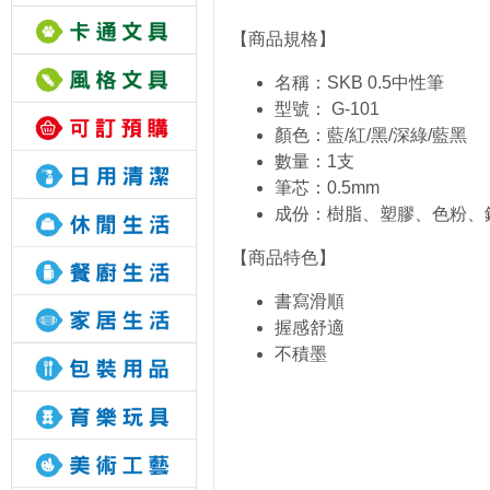
【商品規格】
名稱：SKB 0.5中性筆
型號： G-101
顏色
：藍/紅/黑/深綠/藍黑
數量：1支
筆芯：0.5mm
成份：樹脂、塑膠、色粉、
【商品特色】
書寫滑順
握感舒適
不積墨