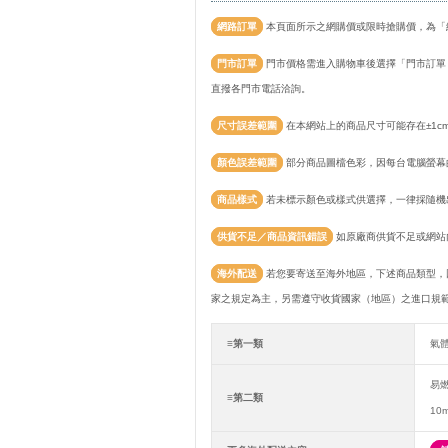
網路訂單
本頁面所示之網購價或限時搶購價，為「
門市訂單
門市價格需進入購物車後選擇「門市訂單
直撥各門市電話洽詢。
尺寸誤差範圍
在本網站上的商品尺寸可能存在±1c
顏色誤差範圍
部分商品圖檔色彩，因每台電腦螢幕
商品樣式
若未標示顏色或樣式供選擇，一律採隨機
供貨不足／商品資訊錯誤
如原廠商供貨不足或網站
海外配送
若您要寄送至海外地區，下述商品類型，
家之規定為主，另需遵守收貨國家（地區）之進口規
≡第一類
氣
易
≡第二類
10