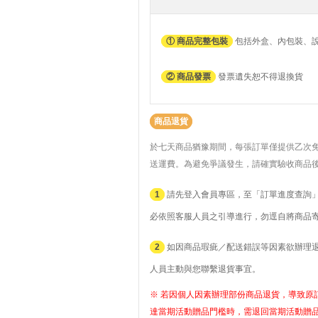
① 商品完整包裝
包括外盒、內包裝、
② 商品發票
發票遺失恕不得退換貨
商品退貨
於七天商品猶豫期間，每張訂單僅提供乙次
送運費。
為避免爭議發生，請確實驗收商品
1
請先登入會員專區，至「訂單進度查詢」
必依照客服人員之引導進行，勿逕自將商品
2
如因商品瑕疵／配送錯誤等因素欲辦理退貨者
人員主動與您聯繫退貨事宜。
※ 若因個人因素辦理部份商品退貨，導致原訂
達當期活動贈品門檻時，需退回當期活動贈