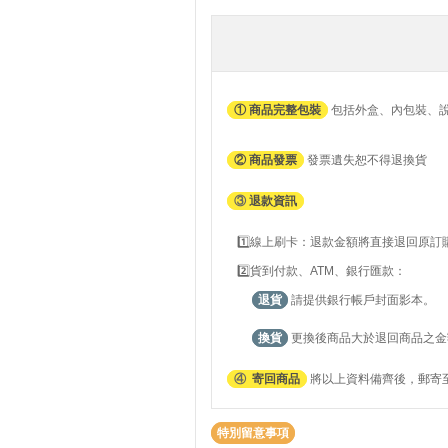
① 商品完整包裝
包括外盒、內包裝、
② 商品發票
發票遺失恕不得退換貨
③
退款資訊
1️⃣線上刷卡：退款金額將直接退回原
2️⃣貨到付款、ATM、銀行匯款：
退貨
請提供銀行帳戶封面影本。
換貨
更換後商品大於退回商品之金
④
寄回商品
將以上資料備齊後，郵寄至
特別留意事項