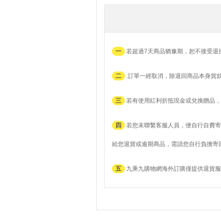
一
若超過7天商品猶豫期，恕不接受退
二
訂單一經取消，除退回商品本身貨
三
若有使用紅利折抵現金或兌換贈品，
四
若您未聯繫客服人員，便自行自費寄
給您退貨或逾期商品，需請您自行負擔寄
五
九乘九購物網海外訂購僅提供退貨服