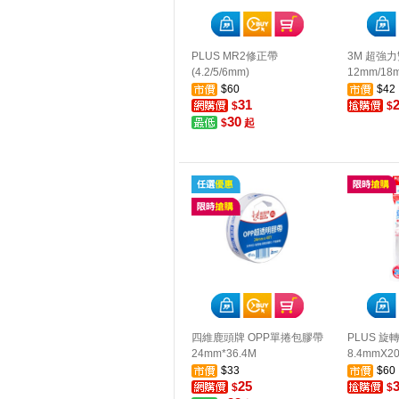
PLUS MR2修正帶
3M 超強力
(4.2/5/6mm)
12mm/18
$60
$42
31
$
$
30
$
起
四維鹿頭牌 OPP單捲包膠帶
PLUS 
24mm*36.4M
8.4mmX2
$33
$60
25
$
$