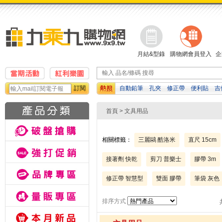
月結&型錄
購物網會員登入
企
訂閱
自動鉛筆
孔夾
修正帶
便利貼
吉
資料袋
白板筆
濕紙巾
首頁
> 文具用品
相關標籤：
三麗鷗 酷洛米
直尺 15cm
接著劑 快乾
剪刀 普樂士
膠帶 3m
修正帶 智慧型
雙面 膠帶
筆袋 灰色
排序方式