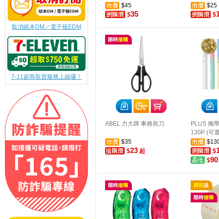
$45
$25
35
$
$
取消紙本DM／電子報EDM
7-11超商取貨服務上線囉！
ABEL 力大牌 事務剪刀
PLUS 攜
130P (
$35
$13
23
$
起
$
90
$