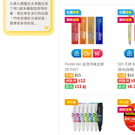
Pentel Ain 超潔淨橡皮擦
SDI 手牌
ZETH07
(顏色隨機)
$15
$10
12
$
$
11
6.
$
起
$