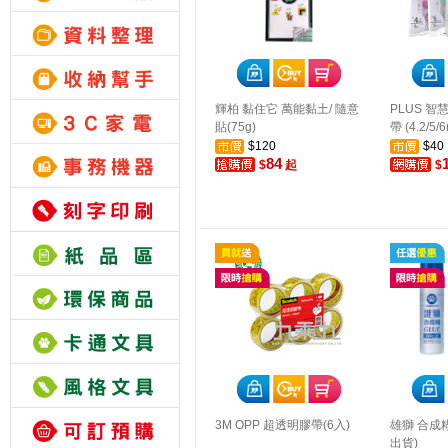
輝柏 黏住它 萬能黏土/ 隨意
PLUS 
貼(75g)
帶 (4.2/5/
$120
$40
84
$
起
$
3M OPP 超透明膠帶(6入)
雄獅 合成糊
出貨)