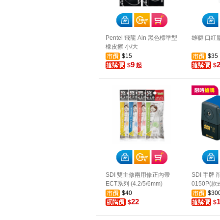
Pentel 飛龍 Ain 黑色標準型
雄獅 口紅膠(
橡皮擦 小/大
$15
$35
9
$
起
$
SDI 雙主修兩用修正內帶
SDI 手牌
ECT系列 (4.2/5/6mm)
0150P(
$40
$30
22
$
$