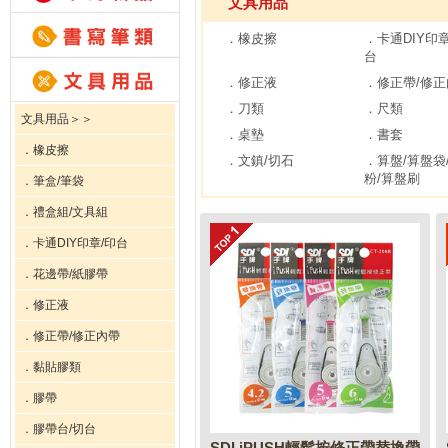
文具用品
．橡皮擦
．卡通DIY印章
台
．修正液
．修正帶/修正
．刀類
．尺類
文具用品＞＞
．桌墊
．書套
．橡皮擦
．文鎮/切石
．算盤/算盤袋
粉/算盤刷
．筆盒/筆袋
．禮盒組/文具組
．卡通DIY印章/印台
．花邊帶/紙膠帶
．修正液
．修正帶/修正內帶
．黏貼膠類
．膠帶
．膠帶台/切台