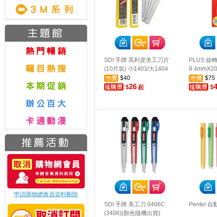
SDI 手牌 高利度美工刀片
PLUS 旋
(10片裝) 小1403/大1404
8.4mmX2
$40
$75
26
$
起
$
申請購物網會員資料刪除
SDI 手牌 美工刀 0406C
Pentel 
(3406)(顏色隨機出貨)