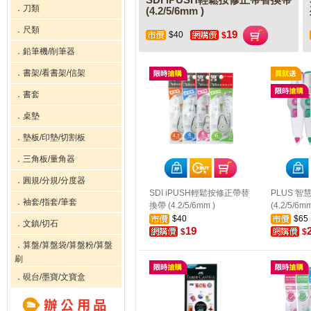
SDI iPUSH輕鬆按修正帶替換帶
．刀類
(4.2/5/6mm )
．尺類
19
$40
$
．鉛筆機/削筆器
．書架/看書架/信架
．書套
．桌墊
．墊板/印墊/切割板
．三角板/量角器
．圓規/分規/分度器
SDI iPUSH輕鬆按修正帶替
PLUS 
．袖套/指套/筆套
換帶 (4.2/5/6mm )
(4.2/5/6m
$40
$65
．文鎮/切石
19
$
$
．算盤/算盤袋/算盤粉/算盤
刷
．硯台/墨寶/文寶盒