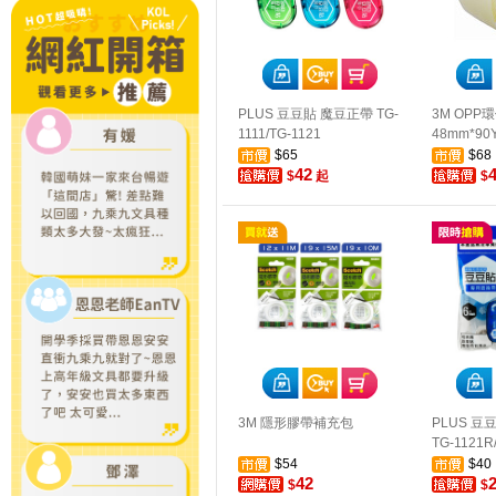
PLUS 豆豆貼 魔豆正帶 TG-
3M OPP
1111/TG-1121
48mm*90Y
$65
$68
42
$
起
$
3M 隱形膠帶補充包
PLUS 豆
TG-1121R
$54
$40
42
$
$