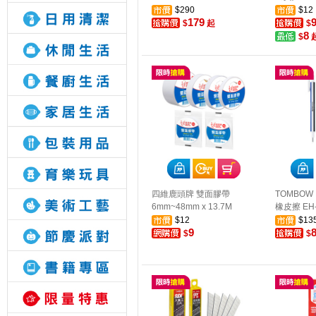
$290
$12
179
$
起
$
8
$
四維鹿頭牌 雙面膠帶
TOMBOW 
6mm~48mm x 13.7M
橡皮擦 EH
$12
$13
9
$
$