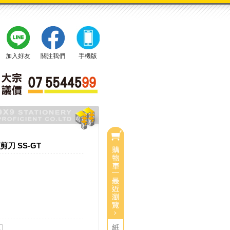
加入好友
關注我們
手機版
刀 SS-GT
0
目前有
件商品
總計：
0
$