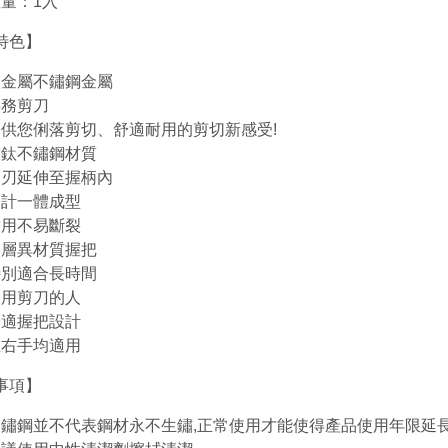
量：1入
特色】
鈦金屬不鏽鋼金屬
事務剪刀
提供您俐落剪切、舒適耐用的剪切新感受!
鍍鈦不鏽鋼材質
刀刃延伸至握柄內
設計一體成型
耐用不易斷裂
雙層異材質握把
特別適合長時間
使用剪刀的人
舒適握把設計
左右手均適用
事項】
不鏽鋼並不代表鋼材永不生鏽,正常使用才能使得產品使用年限延