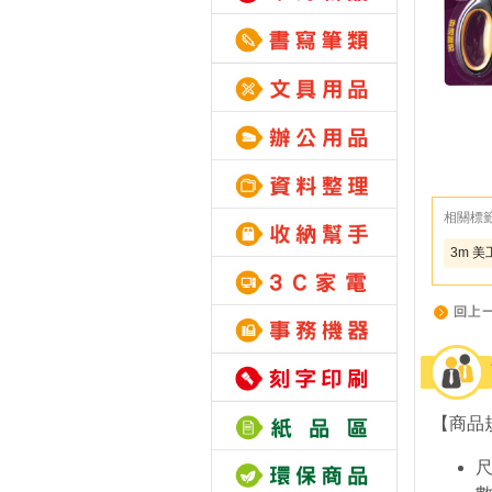
相關標
3m 美
【商品
尺