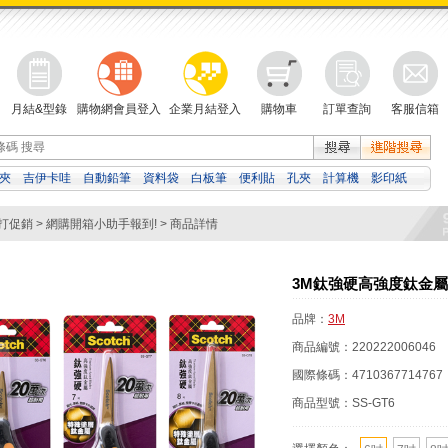
月結&型錄
購物網會員登入
企業月結登入
購物車
訂單查詢
客服信箱
夾
吉伊卡哇
自動鉛筆
資料袋
白板筆
便利貼
孔夾
計算機
影印紙
擦
修正帶
濕紙巾
打促銷
>
網購開箱小助手報到!
> 商品詳情
3M鈦強硬高強度鈦金屬剪
品牌：
3M
商品編號：
220222006046
國際條碼：
4710367714767
商品型號：
SS-GT6