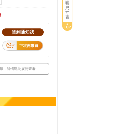
吋
3
貨到通知我
 項，詳情點此展開查看