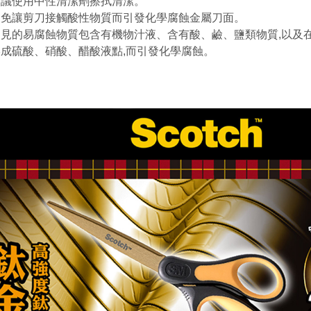
建議使用中性清潔劑擦拭清潔。
避免讓剪刀接觸酸性物質而引發化學腐蝕金屬刀面。
常見的易腐蝕物質包含有機物汁液、含有酸、鹼、鹽類物質,以及在
形成硫酸、硝酸、醋酸液點,而引發化學腐蝕。