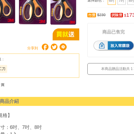
選擇顏色：
6吋
7吋
8
17
$230
$
商品已售完
分享到
籤：
工刀
本商品贈品活動共 1
商品介紹
規格】
寸：6吋、7吋、8吋