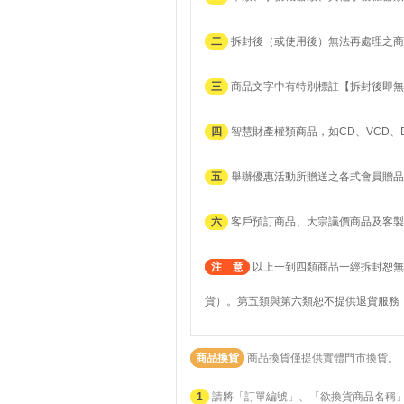
二
拆封後（或使用後）無法再處理之商
三
商品文字中有特別標註【拆封後即無
四
智慧財產權類商品，如CD、VCD、
五
舉辦優惠活動所贈送之各式會員贈品
六
客戶預訂商品、大宗議價商品及客製
注 意
以上一到四類商品一經拆封恕無
貨）。第五類與第六類恕不提供退貨服務
商品換貨
商品換貨僅提供實體門市換貨。
1
請將「訂單編號」、「欲換貨商品名稱