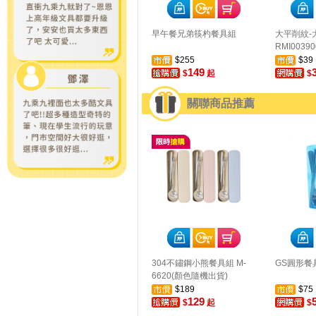
早午餐兄弟筷杓餐具組
大平削紋-
RMI00390
$255
$39
149
$
起
$
關聯商品推薦
304不鏽鋼小熊餐具組 M-
GS圓形餐
6620(顏色隨機出貨)
$189
$75
129
$
起
$