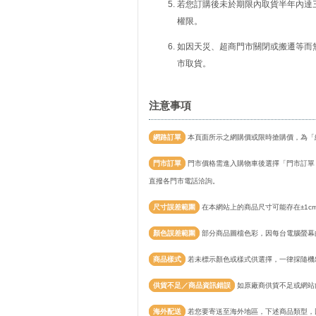
若您訂購後未於期限內取貨半年內達
權限。
如因天災、超商門市關閉或搬遷等而
市取貨。
注意事項
網路訂單
本頁面所示之網購價或限時搶購價，為「
門市訂單
門市價格需進入購物車後選擇「門市訂單
直撥各門市電話洽詢。
尺寸誤差範圍
在本網站上的商品尺寸可能存在±1c
顏色誤差範圍
部分商品圖檔色彩，因每台電腦螢幕
商品樣式
若未標示顏色或樣式供選擇，一律採隨機
供貨不足／商品資訊錯誤
如原廠商供貨不足或網站
海外配送
若您要寄送至海外地區，下述商品類型，