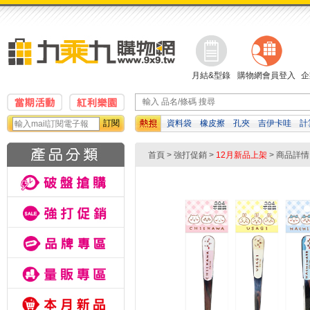
月結&型錄
購物網會員登入
企
訂閱
資料袋
橡皮擦
孔夾
吉伊卡哇
計
板筆
影印紙
自動鉛筆
首頁
>
強打促銷
>
12月新品上架
> 商品詳情