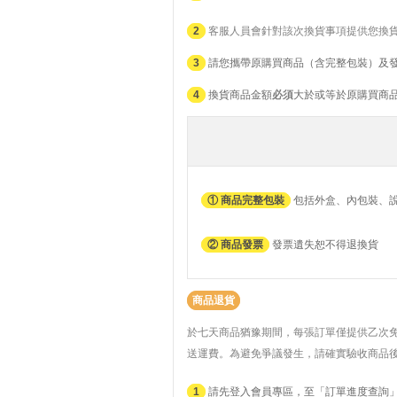
2
客服人員會針對該次換貨事項提供您換
3
請您攜帶原購買商品（含完整包裝）及
4
換貨商品金額
必須
大於或等於原購買商
① 商品完整包裝
包括外盒、內包裝、
② 商品發票
發票遺失恕不得退換貨
商品退貨
於七天商品猶豫期間，每張訂單僅提供乙次
送運費。
為避免爭議發生，請確實驗收商品
1
請先登入會員專區，至「訂單進度查詢」