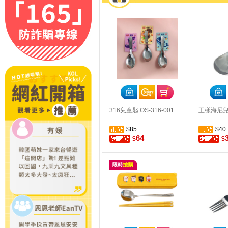
316兒童匙 OS-316-001
王樣海尼兒童
$85
$40
64
$
$