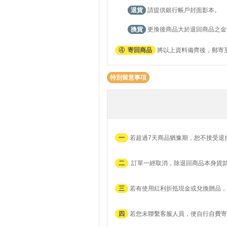
退貨
請提供銀行帳戶封面影本。
換貨
更換後商品大於退回商品之金
④
寄回商品
將以上資料備齊後，郵寄至
特別留意事項
一
若超過7天商品猶豫期，恕不接受退
二
訂單一經取消，除退回商品本身貨
三
若有使用紅利折抵現金或兌換贈品，
四
若您未聯繫客服人員，便自行自費寄