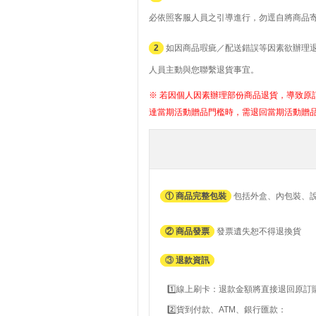
必依照客服人員之引導進行，勿逕自將商品
2
如因商品瑕疵／配送錯誤等因素欲辦理退貨者
人員主動與您聯繫退貨事宜。
※ 若因個人因素辦理部份商品退貨，導致原訂
達當期活動贈品門檻時，需退回當期活動贈
① 商品完整包裝
包括外盒、內包裝、
② 商品發票
發票遺失恕不得退換貨
③
退款資訊
1️⃣線上刷卡：退款金額將直接退回原
2️⃣貨到付款、ATM、銀行匯款：