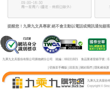
提醒您！九乘九文具專家 絕不會主動以電話或簡訊通知顧
已認證
已認證
九乘九文具股份有限公司購物網分公司 統編：00221921 食品業者登錄字號：E-18349
|
切換至手機版
|
回首頁
|
關於我們
|
隱私權保護
九乘九文具股份
Copyright © Since