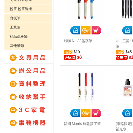
．粉筆.粉筆週邊
．白板筆
．工業筆
．精品高級筆
雄獅 No.88簽字筆
Uni 三菱 U
．其他筆類
筆
$10
$45
8
$
$
韓國 Morris 速乾簽字筆
(網路限定
補充水