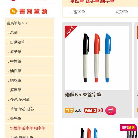
水性筆.簽字筆.細字筆
．簽字筆
．細字筆
書寫筆類＞＞
．鉛筆
．自動鉛筆
．原子筆
．中性筆
．油性筆
．鋼珠筆
．擦擦筆
雄獅 No.88簽字筆
．多色.多用筆
．筆管.筆芯.替芯
8
$10
$
．螢光筆
．水性筆.簽字筆.細字筆
．毛筆.自來水筆