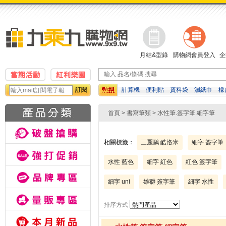
月結&型錄
購物網會員登入
企
訂閱
計算機
便利貼
資料袋
濕紙巾
橡
印紙
自動鉛筆
修正帶
首頁
>
書寫筆類
> 水性筆.簽字筆.細字筆
相關標籤：
三麗鷗 酷洛米
細字 簽字筆
水性 藍色
細字 紅色
紅色 簽字筆
細字 uni
雄獅 簽字筆
細字 水性
排序方式