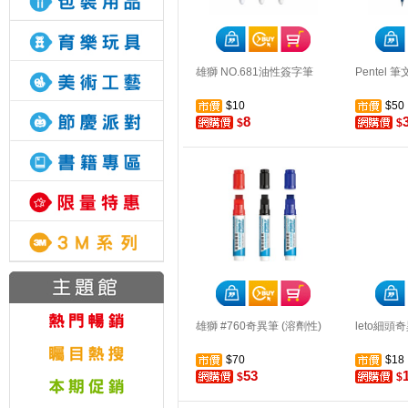
雄獅 NO.681油性簽字筆
Pentel 
$10
$50
8
$
$
雄獅 #760奇異筆 (溶劑性)
leto細頭
$70
$18
53
$
$