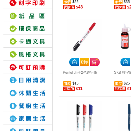
$55
$35
43
$
$
Pentel 水性2色簽字筆
SKB 簽字
$15
$25
11
$
$