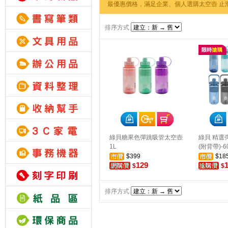
最優惠價格，滿足企業、個人選購太空壺 止
排序方式
綠貝糖果色彈跳吸管太空壺
綠貝 精選
1L
(附背帶)-6
$399
$18
129
$
$
排序方式