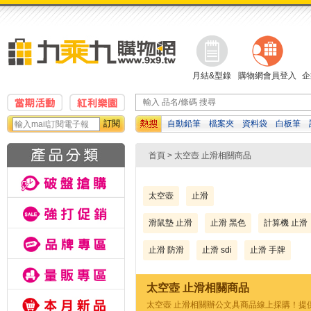
月結&型錄
購物網會員登入
企
訂閱
自動鉛筆
檔案夾
資料袋
白板筆
濕紙巾
修正帶
便利貼
首頁
> 太空壺 止滑相關商品
太空壺
止滑
滑鼠墊 止滑
止滑 黑色
計算機 止滑
止滑 防滑
止滑 sdi
止滑 手牌
太空壺 止滑相關商品
太空壺 止滑相關辦公文具商品線上採購！提