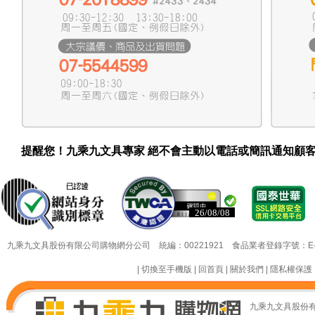
提醒您！九乘九文具專家 絕不會主動以電話或簡訊通知顧
26/08/08
26/08/08
九乘九文具股份有限公司購物網分公司 統編：00221921 食品業者登錄字號：E-18349
|
切換至手機版
|
回首頁
|
關於我們
|
隱私權保護
九乘九文具股份