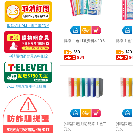
取消紙本DM／電子報EDM
雙德-主色11孔資料本10入
雙德 主色
$50
$70
申請購物網會員資料刪除
34
$
$
7-11超商取貨服務上線囉！
(網路限定販售)雙德-主色三
(網路限定
孔夾
孔夾