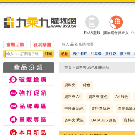
月結&型錄
購物網會員登入
企
訂閱
吉伊卡哇
計算機
資料袋
修正帶
貼
白板筆
孔夾
濕紙巾
首頁
> 資料夾 綠色相關商品
資料夾
綠色
資料夾 A4
資料夾 藍色
A4 綠色
中性筆 綠色
資料簿 綠色
自動鉛筆 
資料夾 紫色
DATABUS 綠色
資料夾 