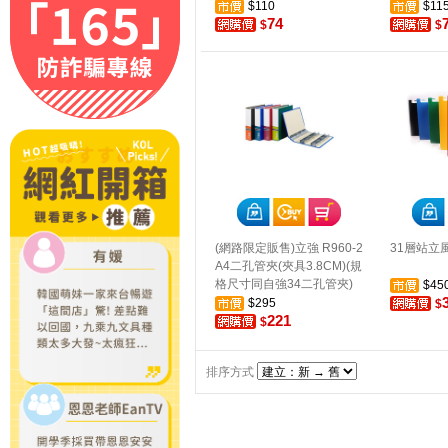
$110
$11
74
$
$
(網路限定販售)立強 R960-2
31層站立
A4二孔管夾(夾具3.8CM)(規
格尺寸同自強34二孔管夾)
$45
$295
$
221
$
排序方式