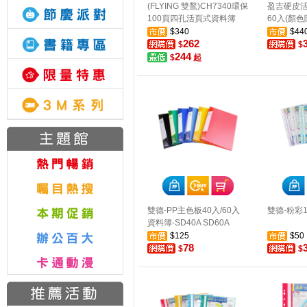
(FLYING 雙鶖)CH7340環保
盈吉硬皮活
100頁四孔活頁式資料簿
60入(顏色
$340
$44
262
$
$
244
$
起
雙德-PP主色板40入/60入
雙德-粉彩
資料簿-SD40A SD60A
$125
$50
78
$
$