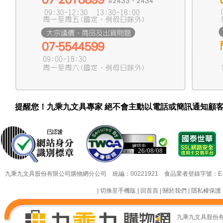
提醒您！九乘九文具專家 絕不會主動以電話或簡訊通知顧
26/08/08
26/08/08
九乘九文具股份有限公司購物網分公司 統編：00221921 食品業者登錄字號：E-18349
|
切換至手機版
|
回首頁
|
關於我們
|
隱私權保護
九乘九文具股份