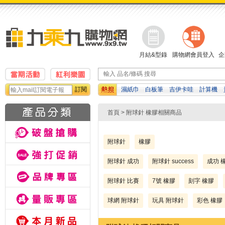
月結&型錄
購物網會員登入
企
訂閱
濕紙巾
白板筆
吉伊卡哇
計算機
筆
影印紙
孔夾
修正帶
首頁
> 附球針 橡膠相關商品
附球針
橡膠
附球針 成功
附球針 success
成功 
附球針 比賽
7號 橡膠
刻字 橡膠
球網 附球針
玩具 附球針
彩色 橡膠