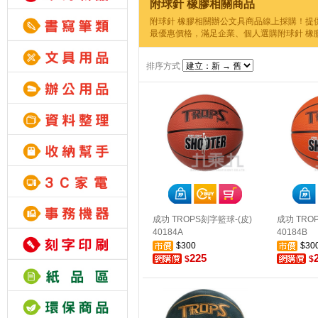
附球針 橡膠相關商品
附球針 橡膠相關辦公文具商品線上採購！提
最優惠價格，滿足企業、個人選購附球針 橡
排序方式
成功 TROPS刻字籃球-(皮)
成功 TRO
40184A
40184B
$300
$30
225
$
$