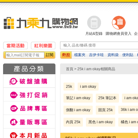
月結&型錄
購物網會員登入
企
訂閱
檔案夾
吉伊卡哇
資料袋
便利貼
紙巾
修正帶
自動鉛筆
首頁
> 25k i am okay相關商品
25k
i am okay
筆記 i am okay
25k 筆記本
i am o
36k i am 
側翻 i am okay
固頁 25k
內頁 25k
黑色 i am okay
橘色 i am 