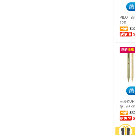
PILOT 
12R
$5
三菱KUR
筆- M5KS
$3
$