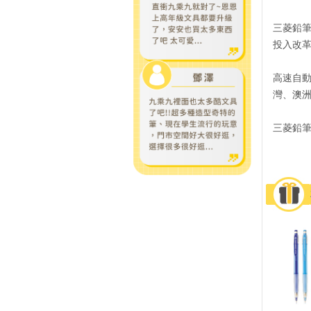
三菱鉛筆
投入改
高速自
灣、澳
三菱鉛