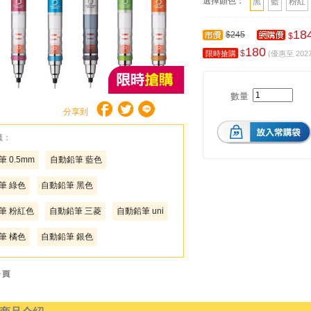
選擇顏色：
黑
藍
粉紅
18
$245
$
180
$
限時搶購
(優惠至 2027-
數量
分享到
籤：
 0.5mm
自動鉛筆 藍色
筆 綠色
自動鉛筆 黑色
筆 粉紅色
自動鉛筆 三菱
自動鉛筆 uni
筆 橘色
自動鉛筆 銀色