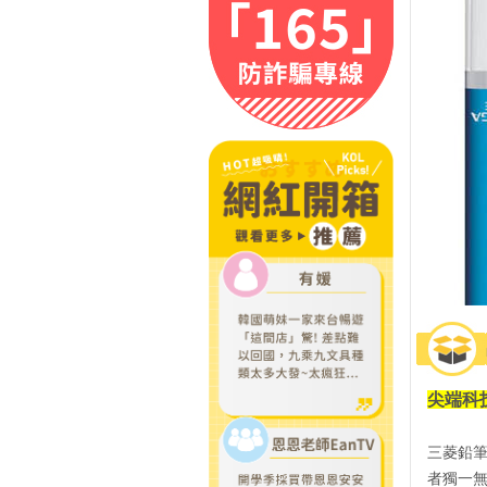
尖端科
三菱鉛
者獨一