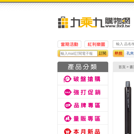
訂閱
孔夾
正帶
首頁
>
書