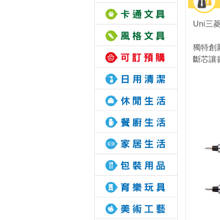
Uni三
獨特創
斷芯讓