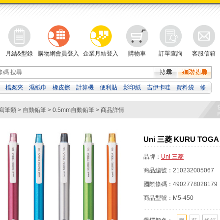
月結&型錄
購物網會員登入
企業月結登入
購物車
訂單查詢
客服信箱
檔案夾
濕紙巾
橡皮擦
計算機
便利貼
影印紙
吉伊卡哇
資料袋
修
自動鉛筆
白板筆
寫筆類
>
自動鉛筆
>
0.5mm自動鉛筆
> 商品詳情
Uni 三菱 KURU TOG
品牌：
Uni 三菱
商品編號：
210232005067
國際條碼：
4902778028179
商品型號：
M5-450