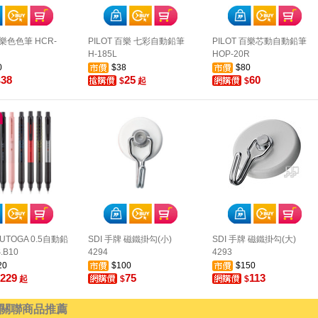
百樂色色筆 HCR-
PILOT 百樂 七彩自動鉛筆
PILOT 百樂芯動自動鉛筆
H-185L
HOP-20R
0
$38
$80
38
25
60
$
$
起
$
UTOGA 0.5自動鉛
SDI 手牌 磁鐵掛勾(小)
SDI 手牌 磁鐵掛勾(大)
.B10
4294
4293
20
$100
$150
229
75
113
起
$
$
關聯商品推薦