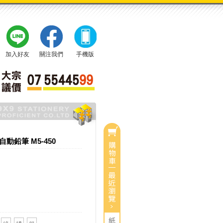
加入好友
關注我們
手機版
A自動鉛筆 M5-450
0
目前有
件商品
總計：
0
$