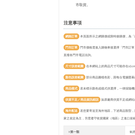
市取貨。
注意事項
網路訂單
本頁面所示之網購價或限時搶購價，為「
門市訂單
門市價格需進入購物車後選擇「門市訂單
直撥各門市電話洽詢。
尺寸誤差範圍
在本網站上的商品尺寸可能存在±1c
顏色誤差範圍
部分商品圖檔色彩，因每台電腦螢幕
商品樣式
若未標示顏色或樣式供選擇，一律採隨機
供貨不足／商品資訊錯誤
如原廠商供貨不足或網站
海外配送
若您要寄送至海外地區，下述商品類型，
家之規定為主，另需遵守收貨國家（地區）之進口規
≡第一類
氣