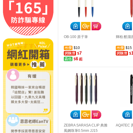
OB-100 原子筆
輝柏 酷溜原
$10
$15
7
$
$
6
$
起
ZEBRA SARASA CLIP 典雅
AQATEC
風鋼珠筆0.5mm JJ15