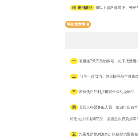
④
寄回商品
將以上資料備齊後，郵寄至
特別留意事項
一
若超過7天商品猶豫期，恕不接受退
二
訂單一經取消，除退回商品本身貨
三
若有使用紅利折抵現金或兌換贈品，
四
若您未聯繫客服人員，便自行自費寄
給您退貨或逾期商品，需請您自行負擔寄
五
九乘九購物網海外訂購僅提供退貨服