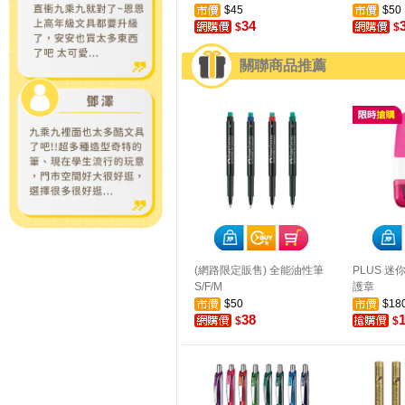
$45
$50
34
$
$
關聯商品推薦
(網路限定販售) 全能油性筆
PLUS 
S/F/M
護章
$50
$18
38
$
$