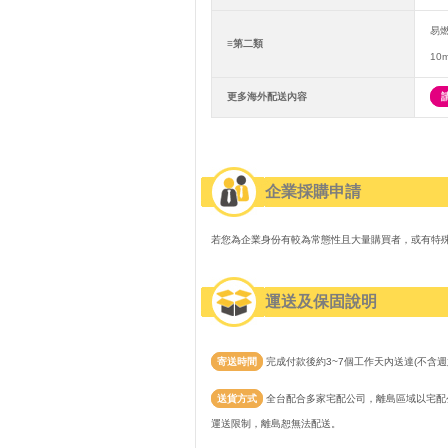
易
≡第二類
10
更多海外配送內容
企業採購申請
若您為企業身份有較為常態性且大量購買者，或有特
運送及保固說明
寄送時間
完成付款後約3~7個工作天內送達(不含週
送貨方式
全台配合多家宅配公司，離島區域以宅配公
運送限制，離島恕無法配送。