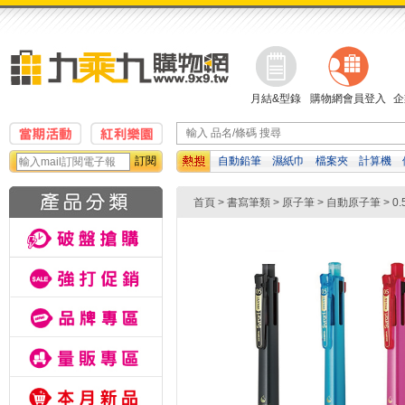
月結&型錄
購物網會員登入
企
訂閱
自動鉛筆
濕紙巾
檔案夾
計算機
伊卡哇
白板筆
橡皮擦
首頁
>
書寫筆類
>
原子筆
>
自動原子筆
>
0