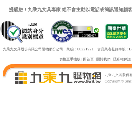
提醒您！九乘九文具專家 絕不會主動以電話或簡訊通知顧
已認證
已認證
九乘九文具股份有限公司購物網分公司 統編：00221921 食品業者登錄字號：E-18349
|
切換至手機版
|
回首頁
|
關於我們
|
隱私權保護
九乘九文具股份
Copyright © Since