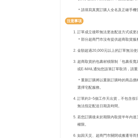
＊請填寫真實訂購人全名及正確手機
注意事項
訂單成立後即無法更改配送方式或更
＊部分超商門市沒有提供超商取貨服
金額超過20,000元以上的訂單無法
超商取貨的包裹材積限制「包裹長寬高
或E-MAIL通知您該筆訂單取消，
＊重新訂購將以重新訂購時的商品價
選擇宅配服務。
訂單約3~5個工作天出貨，不包含假
無法指定配送日期及時間。
若您訂購後未於期限內取貨半年內達
權限。
如因天災、超商門市關閉或搬遷等而