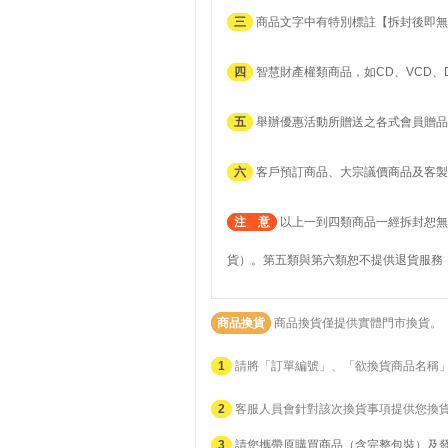
三
商品文字中有特別標註【拆封後即無
四
智慧財產權類商品，如CD、VCD、
五
舉辦優惠活動所贈送之各式會員贈品
六
客戶預訂商品、大宗議價商品及客製
注 意
以上一到四類商品一經拆封恕無
貨）。第五類與第六類恕不提供退貨服務
商品換貨
商品換貨僅提供實體門市換貨。
1
請將「訂單編號」、「欲換貨商品名稱
2
客服人員會針對該次換貨事項提供您換
3
請您攜帶原購買商品（含完整包裝）及