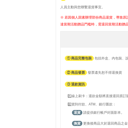
人員主動與您聯繫退貨事宜。
※ 若因個人因素辦理部份商品退貨，導致原訂
達當期活動贈品門檻時，需退回當期活動贈
① 商品完整包裝
包括外盒、內包裝、
② 商品發票
發票遺失恕不得退換貨
③
退款資訊
1️⃣線上刷卡：退款金額將直接退回原
2️⃣貨到付款、ATM、銀行匯款：
退貨
請提供銀行帳戶封面影本。
換貨
更換後商品大於退回商品之金