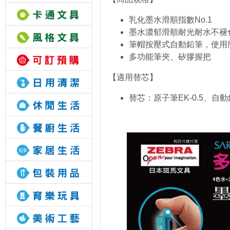
乳化墨水滑順指數No.1
墨水濃郁滑順耐光耐水不褪
筆帽按壓式自動鉛筆，使用
多功能筆夾、矽膠握把
【適用替芯】
替芯：原子筆EK-0.5、自動鉛