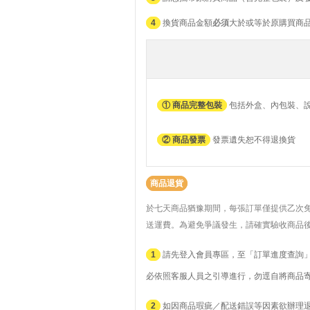
4
換貨商品金額
必須
大於或等於原購買商
① 商品完整包裝
包括外盒、內包裝、
② 商品發票
發票遺失恕不得退換貨
商品退貨
於七天商品猶豫期間，每張訂單僅提供乙次
送運費。
為避免爭議發生，請確實驗收商品
1
請先登入會員專區，至「訂單進度查詢」
必依照客服人員之引導進行，勿逕自將商品
2
如因商品瑕疵／配送錯誤等因素欲辦理退貨者