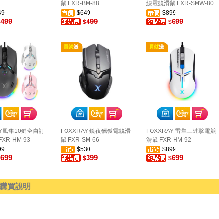
鼠 FXR-BM-88
線電競滑鼠 FXR-SMW-80
49
$649
$899
499
499
699
$
$
$
AY風隼10鍵全自訂
FOXXRAY 鏡夜獵狐電競滑
FOXXRAY 雷隼三連擊電競
XR-HM-93
鼠 FXR-SM-66
滑鼠 FXR-HM-92
99
$530
$899
699
399
699
$
$
$
購買說明
明