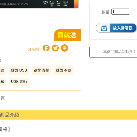
數量
分享到
本商品贈品活動共 1
籤：
有線
鍵盤 USB
鍵盤 青軸
鍵盤 有線
機械
USB 青軸
商品介紹
規格】