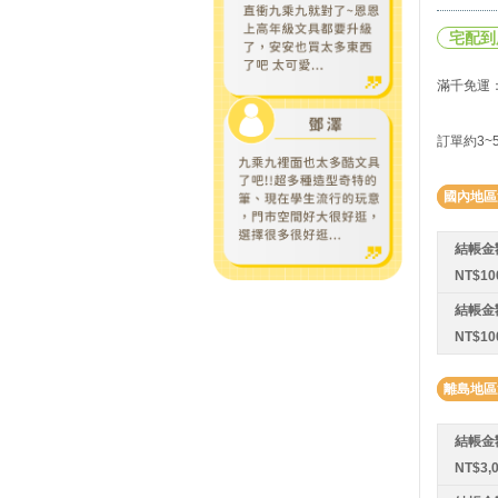
宅配到
滿千免運：
訂單約3
國內地區
結帳金
NT$1
結帳金
NT$10
離島地區
結帳金
NT$3,