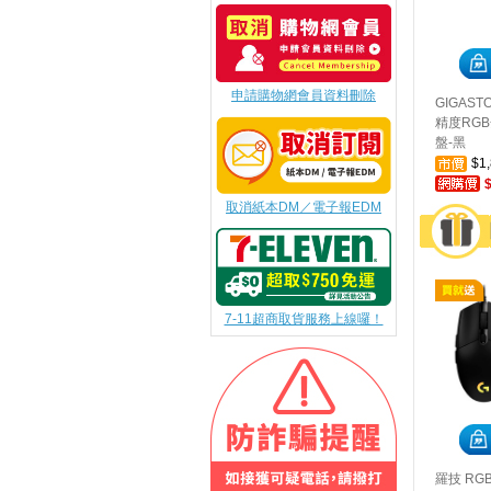
申請購物網會員資料刪除
GIGAS
精度RG
盤-黑
$1
取消紙本DM／電子報EDM
7-11超商取貨服務上線囉！
羅技 RG