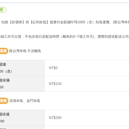
府
扣除【折價券】與【紅利折抵】後實付金額滿NT$1000（含）則免運費。(限台灣本
~5個工作天出貨，不包含假日及配送時間（離島約5~7個工作天)，實際到貨依配送公
運費
限台灣本島 不含離島
額達
NT$0
000（含）
額未滿
NT$100
00
運費
澎湖本島、金門本島
額未達
NT$280
000