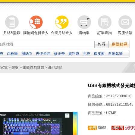
月結&型錄
購物網會員登入
企業月結登入
購物車
訂單查詢
客服信箱
夾
白板筆
濕紙巾
吉伊卡哇
修正帶
資料袋
孔夾
橡皮擦
自動鉛筆
機
便利貼
影印紙
C家電
>
鍵盤
>
電競遊戲鍵盤
> 商品詳情
USB有線機械式發光鍵盤
商品編號：
251262099010
國際條碼：
6912318110545
商品型號：
U7MB
69
$965
$