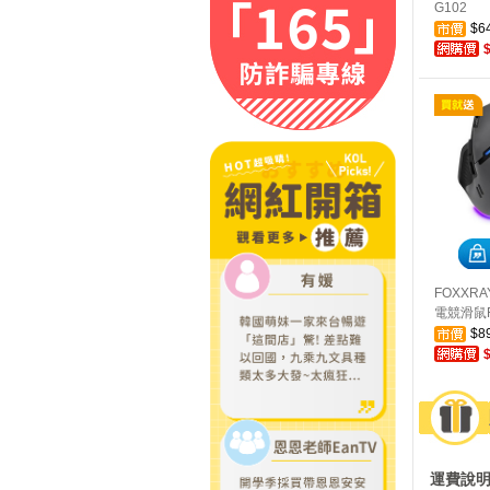
G102
$6
FOXXR
電競滑鼠F
$8
運費說