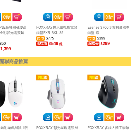
TONE茶軸機械使高
FOXXRAY鋼尼爾戰狐電競
Esense 3700復古圓形標準
B全彩背光電競鍵
鍵盤FXR-BKL-85
鍵盤-綠
$775
$399
549
299
,850
$
起
$
1,399
$
關聯商品推薦
B炫彩遊戲滑鼠-II代
FOXXRAY 彩光星艦電競滑
FOXXRAY 多鍵人體工學無