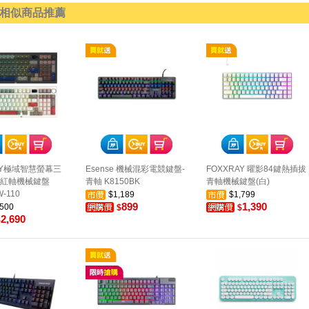
相似商品推薦
AY極域智慧螢幕三
Esense 機械混彩電競鍵盤-
FOXXRAY 曜影84鍵熱插拔
/紅軸機械鍵盤
青軸 K8150BK
青軸機械鍵盤(白)
-110
$1,189
$1,799
899
1,390
,500
$
$
2,690
$