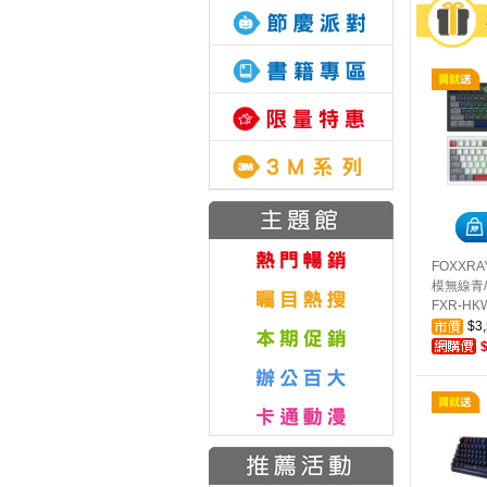
FOXXR
模無線青
FXR-HKW
$3