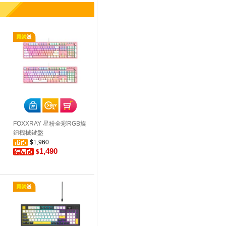
FOXXRAY 星粉全彩RGB旋
鈕機械鍵盤
$1,960
1,490
$