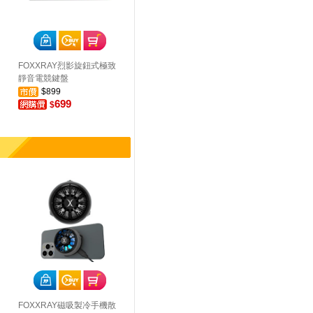
FOXXRAY烈影旋鈕式極致
靜音電競鍵盤
$899
699
$
FOXXRAY磁吸製冷手機散