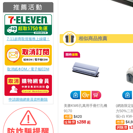
相似商品推薦
7-11超商取貨服務上線囉！
取消紙本DM／電子報EDM
申請購物網會員資料刪除
美勝KW6孔萬用手冊打孔機
(網路限定販售
9170
力50%二孔
張)-白 KW-
$420
288
$4,8
$
起
$