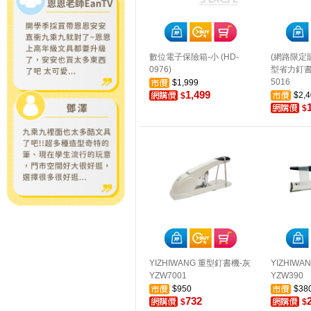
數位電子保險箱-小 (HD-
(網路限定販售
0976)
型省力釘書機
5016
$1,999
1,499
$2,4
$
$
YIZHIWANG 重型釘書機-灰
YIZHIW
YZW7001
YZW390
$950
$38
732
$
$