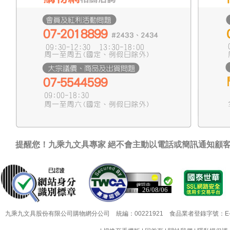
提醒您！九乘九文具專家 絕不會主動以電話或簡訊通知顧
26/08/06
26/08/06
九乘九文具股份有限公司購物網分公司 統編：00221921 食品業者登錄字號：E-18349