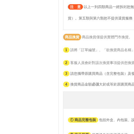
注 意
以上一到四類商品一經拆封恕無
貨）。第五類與第六類恕不提供退貨服務
商品換貨
商品換貨僅提供實體門市換貨。
1
請將「訂單編號」、「欲換貨商品名稱
2
客服人員會針對該次換貨事項提供您換
3
請您攜帶原購買商品（含完整包裝）及
4
換貨商品金額
必須
大於或等於原購買商
① 商品完整包裝
包括外盒、內包裝、