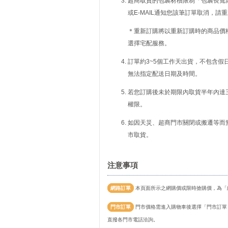
超商取貨的包裹材積限制「包裹長寬高
或E-MAIL通知您該筆訂單取消，
＊重新訂購將以重新訂購時的商品價
選擇宅配服務。
訂單約3~5個工作天出貨，不包含假
無法指定配送日期及時間。
若您訂購後未於期限內取貨半年內達
權限。
如因天災、超商門市關閉或搬遷等而
市取貨。
注意事項
網路訂單
本頁面所示之網購價或限時搶購價，為「
門市訂單
門市價格需進入購物車後選擇「門市訂單
直撥各門市電話洽詢。