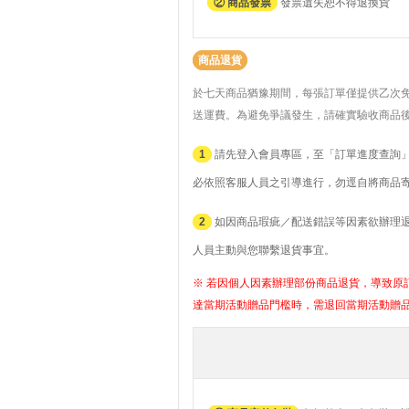
② 商品發票
發票遺失恕不得退換貨
商品退貨
於七天商品猶豫期間，每張訂單僅提供乙次
送運費。
為避免爭議發生，請確實驗收商品
1
請先登入會員專區，至「訂單進度查詢」
必依照客服人員之引導進行，勿逕自將商品
2
如因商品瑕疵／配送錯誤等因素欲辦理退貨者
人員主動與您聯繫退貨事宜。
※ 若因個人因素辦理部份商品退貨，導致原訂
達當期活動贈品門檻時，需退回當期活動贈