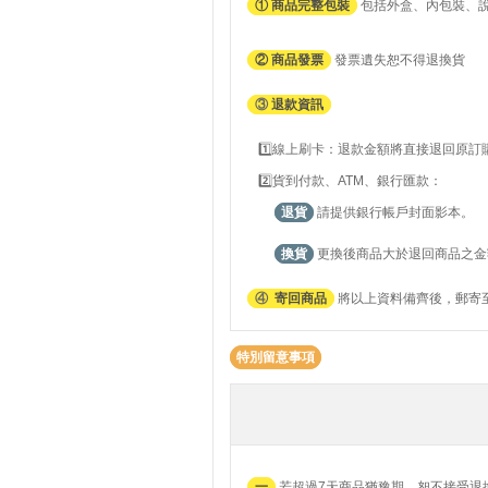
① 商品完整包裝
包括外盒、內包裝、
② 商品發票
發票遺失恕不得退換貨
③
退款資訊
1️⃣線上刷卡：退款金額將直接退回原
2️⃣貨到付款、ATM、銀行匯款：
退貨
請提供銀行帳戶封面影本。
換貨
更換後商品大於退回商品之金
④
寄回商品
將以上資料備齊後，郵寄至
特別留意事項
一
若超過7天商品猶豫期，恕不接受退