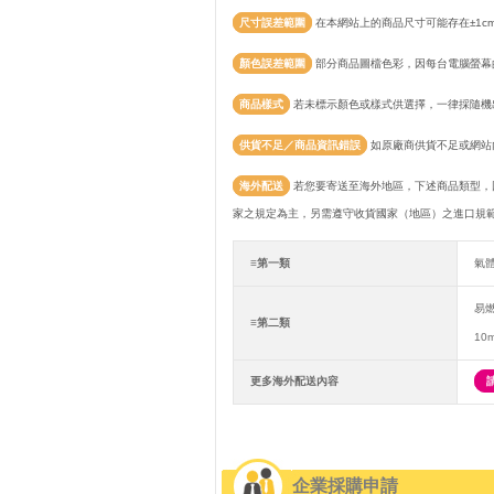
尺寸誤差範圍
在本網站上的商品尺寸可能存在±1c
顏色誤差範圍
部分商品圖檔色彩，因每台電腦螢幕
商品樣式
若未標示顏色或樣式供選擇，一律採隨機
供貨不足／商品資訊錯誤
如原廠商供貨不足或網站
海外配送
若您要寄送至海外地區，下述商品類型，
家之規定為主，另需遵守收貨國家（地區）之進口規
≡第一類
氣
易
≡第二類
10
更多海外配送內容
企業採購申請