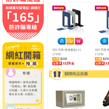
SDI 手牌 烤漆書架(小)
SDI 手牌
1734K
1724K
$200
$25
129
$
起
$
關聯商品推薦