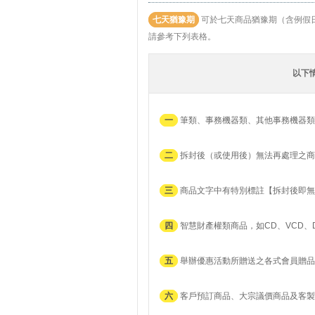
七天猶豫期
可於七天商品猶豫期（含例假
請參考下列表格。
以下
一
筆類、事務機器類、其他事務機器類
二
拆封後（或使用後）無法再處理之商
三
商品文字中有特別標註【拆封後即無
四
智慧財產權類商品，如CD、VCD、
五
舉辦優惠活動所贈送之各式會員贈品
六
客戶預訂商品、大宗議價商品及客製