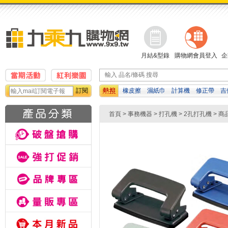
月結&型錄
購物網會員登入
企
訂閱
橡皮擦
濕紙巾
計算機
修正帶
吉
利貼
自動鉛筆
影印紙
首頁
>
事務機器
>
打孔機
>
2孔打孔機
> 商