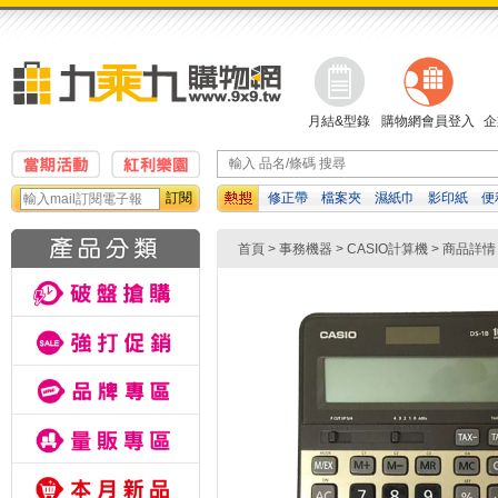
月結&型錄
購物網會員登入
企
訂閱
修正帶
檔案夾
濕紙巾
影印紙
便
哇
資料袋
孔夾
計算機
首頁
>
事務機器
>
CASIO計算機
> 商品詳情