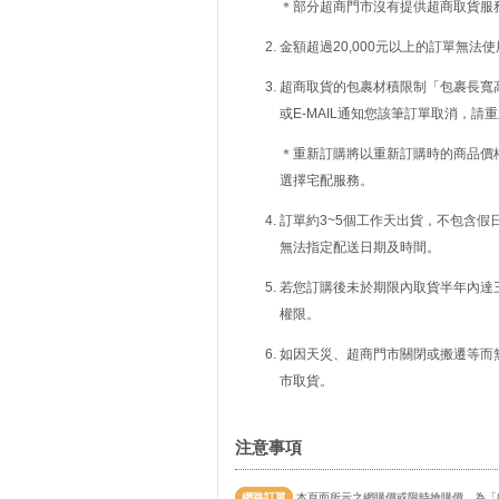
＊部分超商門市沒有提供超商取貨服
金額超過20,000元以上的訂單無法
超商取貨的包裹材積限制「包裹長寬高
或E-MAIL通知您該筆訂單取消，
＊重新訂購將以重新訂購時的商品價
選擇宅配服務。
訂單約3~5個工作天出貨，不包含假
無法指定配送日期及時間。
若您訂購後未於期限內取貨半年內達
權限。
如因天災、超商門市關閉或搬遷等而
市取貨。
注意事項
網路訂單
本頁面所示之網購價或限時搶購價，為「