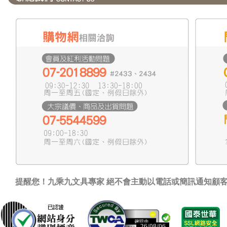
提醒您！九乘九文具專家 絕不會主動以電話或簡訊通知顧
26/08/06
已認證