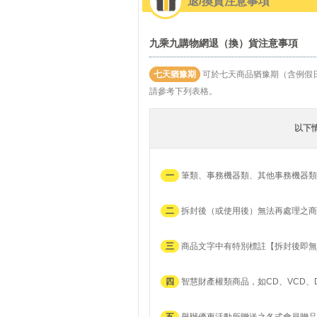
退/換貨注意事項
九乘九購物網退（換）貨注意事項
七天猶豫期
可於七天商品猶豫期（含例假
請參考下列表格。
以下
一
筆類、事務機器類、其他事務機器類
二
拆封後（或使用後）無法再處理之商
三
商品文字中有特別標註【拆封後即無
四
智慧財產權類商品，如CD、VCD、
五
舉辦優惠活動所贈送之各式會員贈品