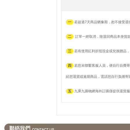
一
若超過7天商品猶豫期，恕不接受退
二
訂單一經取消，除退回商品本身貨
三
若有使用紅利折抵現金或兌換贈品，
四
若您未聯繫客服人員，便自行自費寄
給您退貨或逾期商品，需請您自行負擔寄
五
九乘九購物網海外訂購僅提供退貨服