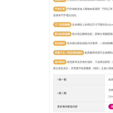
門市訂單
門市價格需進入購物車後選擇「門市訂單
直撥各門市電話洽詢。
尺寸誤差範圍
在本網站上的商品尺寸可能存在±1c
顏色誤差範圍
部分商品圖檔色彩，因每台電腦螢幕
商品樣式
若未標示顏色或樣式供選擇，一律採隨機
供貨不足／商品資訊錯誤
如原廠商供貨不足或網站
海外配送
若您要寄送至海外地區，下述商品類型，
家之規定為主，另需遵守收貨國家（地區）之進口規
≡第一類
氣
易
≡第二類
10
更多海外配送內容