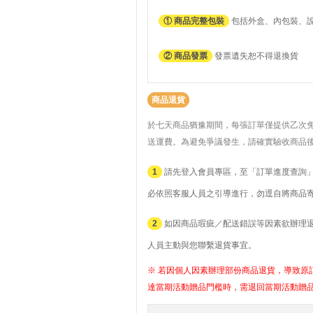
① 商品完整包裝
包括外盒、內包裝、
② 商品發票
發票遺失恕不得退換貨
商品退貨
於七天商品猶豫期間，每張訂單僅提供乙次
送運費。
為避免爭議發生，請確實驗收商品
1
請先登入會員專區，至「訂單進度查詢」
必依照客服人員之引導進行，勿逕自將商品
2
如因商品瑕疵／配送錯誤等因素欲辦理退貨者
人員主動與您聯繫退貨事宜。
※ 若因個人因素辦理部份商品退貨，導致原訂
達當期活動贈品門檻時，需退回當期活動贈