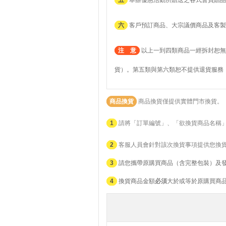
六
客戶預訂商品、大宗議價商品及客製
注 意
以上一到四類商品一經拆封恕無
貨）。第五類與第六類恕不提供退貨服務
商品換貨
商品換貨僅提供實體門市換貨。
1
請將「訂單編號」、「欲換貨商品名稱
2
客服人員會針對該次換貨事項提供您換
3
請您攜帶原購買商品（含完整包裝）及
4
換貨商品金額
必須
大於或等於原購買商