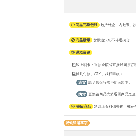
① 商品完整包裝
包括外盒、內包裝、
② 商品發票
發票遺失恕不得退換貨
③
退款資訊
1️⃣線上刷卡：退款金額將直接退回原
2️⃣貨到付款、ATM、銀行匯款：
退貨
請提供銀行帳戶封面影本。
換貨
更換後商品大於退回商品之金
④
寄回商品
將以上資料備齊後，郵寄至
特別留意事項