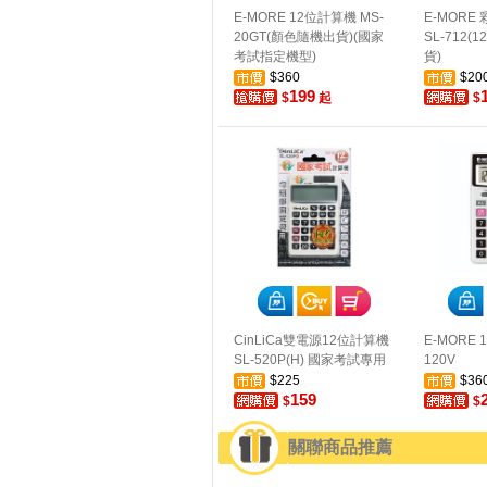
E-MORE 12位計算機 MS-
E-MORE
20GT(顏色隨機出貨)(國家
SL-712(
考試指定機型)
貨)
$360
$20
199
$
起
$
CinLiCa雙電源12位計算機
E-MORE 
SL-520P(H) 國家考試專用
120V
$225
$36
159
$
$
關聯商品推薦