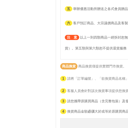
五
舉辦優惠活動所贈送之各式會員贈品
六
客戶預訂商品、大宗議價商品及客製
注 意
以上一到四類商品一經拆封恕無
貨）。第五類與第六類恕不提供退貨服務
商品換貨
商品換貨僅提供實體門市換貨。
1
請將「訂單編號」、「欲換貨商品名稱
2
客服人員會針對該次換貨事項提供您換
3
請您攜帶原購買商品（含完整包裝）及
4
換貨商品金額
必須
大於或等於原購買商