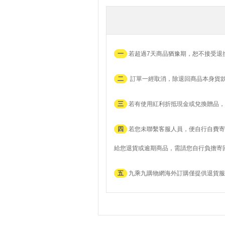
一
若超過7天商品猶豫期，恕不接受退
二
訂單一經取消，除退回商品本身貨
三
若有使用紅利折抵現金或兌換贈品，
四
若您未聯繫客服人員，便自行自費寄
給您退貨或逾期商品，需請您自行負擔寄
五
九乘九購物網海外訂購僅提供退貨服