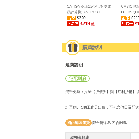
CATIGA 桌上12位稅率雙電
CASIO
源計算機 DS-120BT
LC-160(LV
$320
$21
219
$
起
$
購買說明
運費說明
宅配到府
滿千免運：扣除【折價券】與【紅利折抵】後實
訂單約3~5個工作天出貨，不包含假日及配
國內地區運費
限台灣本島 不含離島
結帳金額達