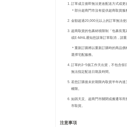
訂單成立後即無法更改配送方式或更
＊部分超商門市沒有提供超商取貨服
金額超過20,000元以上的訂單無法
超商取貨的包裹材積限制「包裹長寬高
或E-MAIL通知您該筆訂單取消，
＊重新訂購將以重新訂購時的商品價
選擇宅配服務。
訂單約3~5個工作天出貨，不包含假
無法指定配送日期及時間。
若您訂購後未於期限內取貨半年內達
權限。
如因天災、超商門市關閉或搬遷等而
市取貨。
注意事項