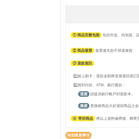
① 商品完整包裝
包括外盒、內包裝、
② 商品發票
發票遺失恕不得退換貨
③
退款資訊
1️⃣線上刷卡：退款金額將直接退回原
2️⃣貨到付款、ATM、銀行匯款：
退貨
請提供銀行帳戶封面影本。
換貨
更換後商品大於退回商品之金
④
寄回商品
將以上資料備齊後，郵寄至
特別留意事項