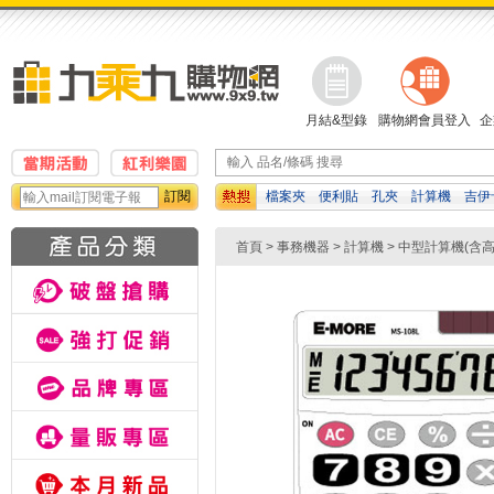
月結&型錄
購物網會員登入
企
訂閱
檔案夾
便利貼
孔夾
計算機
吉伊
白板筆
橡皮擦
濕紙巾
首頁
>
事務機器
>
計算機
>
中型計算機(含高