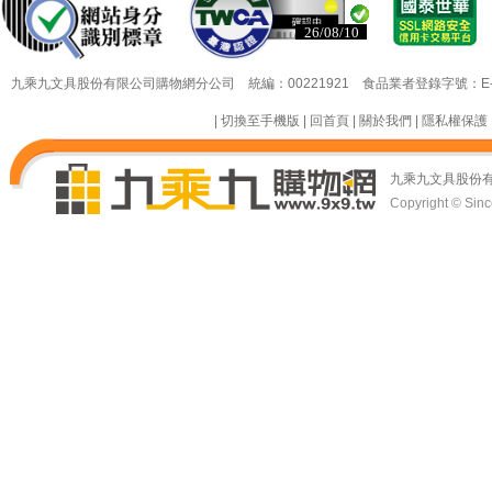
已認證
已認證
九乘九文具股份有限公司購物網分公司 統編：00221921 食品業者登錄字號：E-18349
|
切換至手機版
|
回首頁
|
關於我們
|
隱私權保護
九乘九文具股份
Copyright © Since