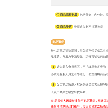
① 商品完整包裝
包括外盒、內包裝、
② 商品發票
發票遺失恕不得退換貨
商品退貨
於七天商品猶豫期間，每張訂單僅提供乙次
送運費。
為避免爭議發生，請確實驗收商品
1
請先登入會員專區，至「訂單進度查詢」
必依照客服人員之引導進行，勿逕自將商品
2
如因商品瑕疵／配送錯誤等因素欲辦理退貨者
人員主動與您聯繫退貨事宜。
※ 若因個人因素辦理部份商品退貨，導致原訂
達當期活動贈品門檻時，需退回當期活動贈