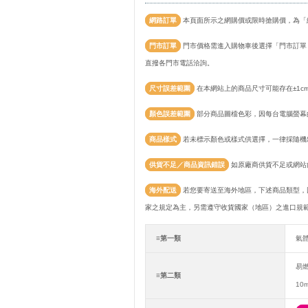
網路訂單
本頁面所示之網購價或限時搶購價，為「
門市訂單
門市價格需進入購物車後選擇「門市訂單
直撥各門市電話洽詢。
尺寸誤差範圍
在本網站上的商品尺寸可能存在±1c
顏色誤差範圍
部分商品圖檔色彩，因每台電腦螢幕
商品樣式
若未標示顏色或樣式供選擇，一律採隨機
供貨不足／商品資訊錯誤
如原廠商供貨不足或網站
海外配送
若您要寄送至海外地區，下述商品類型，
家之規定為主，另需遵守收貨國家（地區）之進口規
≡第一類
氣
易
≡第二類
10