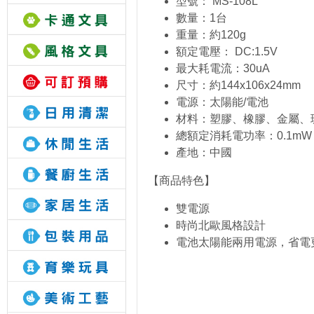
型號： MS-108L
數量：1台
重量：約120g
額定電壓： DC:1.5V
最大耗電流：30uA
尺寸：約144x106x24mm
電源：太陽能/電池
材料：塑膠、橡膠、金屬、
總額定消耗電功率：0.1mW
產地：中國
【商品特色】
雙電源
時尚北歐風格設計
電池太陽能兩用電源，省電