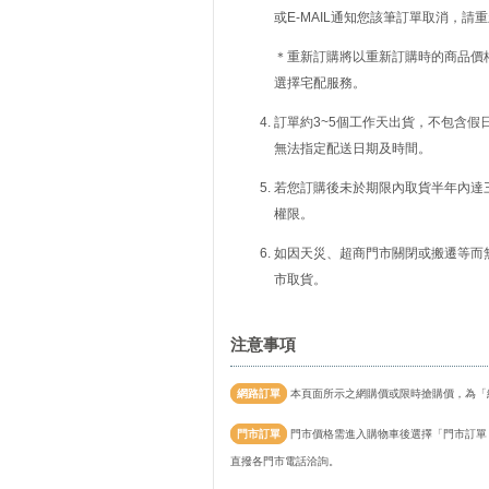
或E-MAIL通知您該筆訂單取消，
＊重新訂購將以重新訂購時的商品價
選擇宅配服務。
訂單約3~5個工作天出貨，不包含假
無法指定配送日期及時間。
若您訂購後未於期限內取貨半年內達
權限。
如因天災、超商門市關閉或搬遷等而
市取貨。
注意事項
網路訂單
本頁面所示之網購價或限時搶購價，為「
門市訂單
門市價格需進入購物車後選擇「門市訂單
直撥各門市電話洽詢。