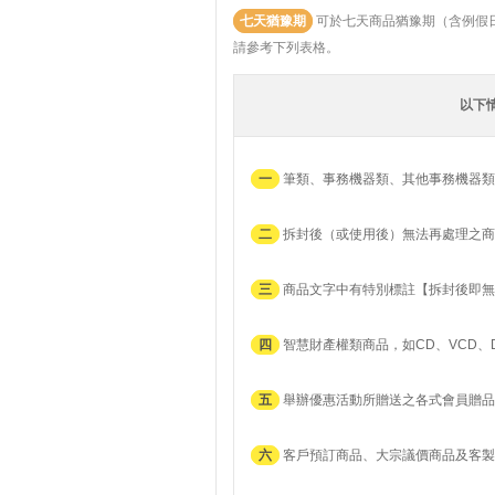
七天猶豫期
可於七天商品猶豫期（含例假
請參考下列表格。
以下
一
筆類、事務機器類、其他事務機器類
二
拆封後（或使用後）無法再處理之商
三
商品文字中有特別標註【拆封後即無
四
智慧財產權類商品，如CD、VCD、
五
舉辦優惠活動所贈送之各式會員贈品
六
客戶預訂商品、大宗議價商品及客製