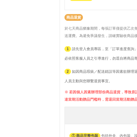
商品退貨
於七天商品猶豫期間，每張訂單僅提供乙次
送運費。
為避免爭議發生，請確實驗收商品
1
請先登入會員專區，至「訂單進度查詢」
必依照客服人員之引導進行，勿逕自將商品
2
如因商品瑕疵／配送錯誤等因素欲辦理退貨者
人員主動與您聯繫退貨事宜。
※ 若因個人因素辦理部份商品退貨，導致原訂
達當期活動贈品門檻時，需退回當期活動贈
① 商品完整包裝
包括外盒、內包裝、