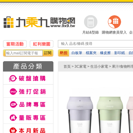
月結&型錄
購物網會員登入
企
訂閱
白板筆
檔案夾
橡皮擦
影印紙
自
修正帶
濕紙巾
計算機
首頁
>
3C家電
>
生活小家電
>
果汁/食物料