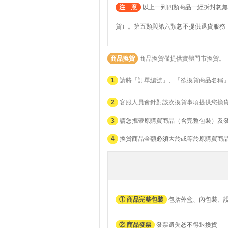
注 意
以上一到四類商品一經拆封恕無
貨）。第五類與第六類恕不提供退貨服務
商品換貨
商品換貨僅提供實體門市換貨。
1
請將「訂單編號」、「欲換貨商品名稱
2
客服人員會針對該次換貨事項提供您換
3
請您攜帶原購買商品（含完整包裝）及
4
換貨商品金額
必須
大於或等於原購買商
① 商品完整包裝
包括外盒、內包裝、
② 商品發票
發票遺失恕不得退換貨