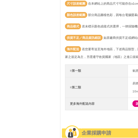
尺寸誤差範圍
在本網站上的商品尺寸可能存在±1c
顏色誤差範圍
部分商品圖檔色彩，因每台電腦螢幕
商品樣式
若未標示顏色或樣式供選擇，一律採隨機
供貨不足／商品資訊錯誤
如原廠商供貨不足或網站
海外配送
若您要寄送至海外地區，下述商品類型，
家之規定為主，另需遵守收貨國家（地區）之進口規
≡第一類
氣
易
≡第二類
10
更多海外配送內容
企業採購申請