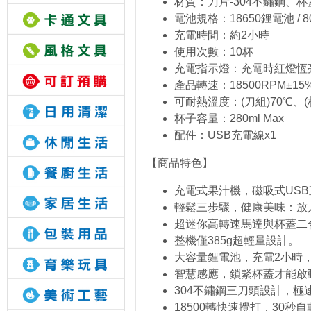
材質：刀片-304不鏽鋼、杯
電池規格：18650鋰電池 / 80
充電時間：約2小時
使用次數：10杯
充電指示燈：充電時紅燈恆
產品轉速：18500RPM±15
可耐熱溫度：(刀組)70℃、(杯
杯子容量：280ml Max
配件：USB充電線x1
【商品特色】
充電式果汁機，磁吸式US
輕鬆三步驟，健康美味：放
超迷你高轉速馬達與杯蓋二
整機僅385g超輕量設計。
大容量鋰電池，充電2小時，
智慧感應，鎖緊杯蓋才能啟
304不鏽鋼三刀頭設計，極
18500轉快速攪打，30