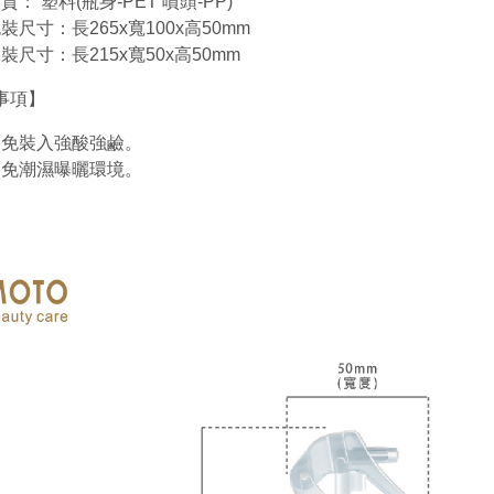
質： 塑料(瓶身-PET 噴頭-PP)
裝尺寸：長265x寬100x高50mm
裝尺寸：長215x寬50x高50mm
事項】
避免裝入強酸強鹼。
避免潮濕曝曬環境。