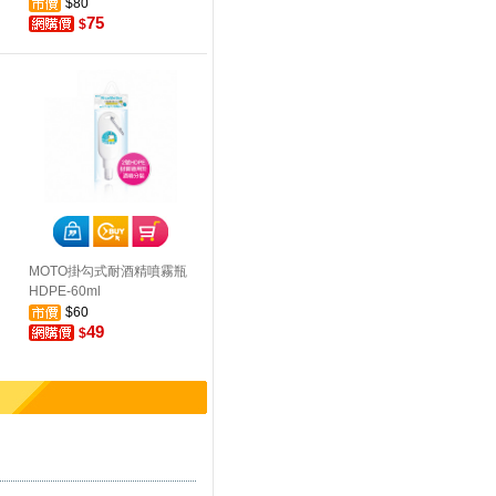
$80
75
$
MOTO掛勾式耐酒精噴霧瓶
HDPE-60ml
$60
49
$