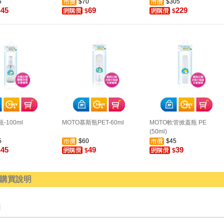
5
$70
$305
45
69
229
$
$
$
-100ml
MOTO慕斯瓶PET-60ml
MOTO軟管掀蓋瓶 PE
(50ml)
5
$60
$45
45
49
39
$
$
$
購買說明
明