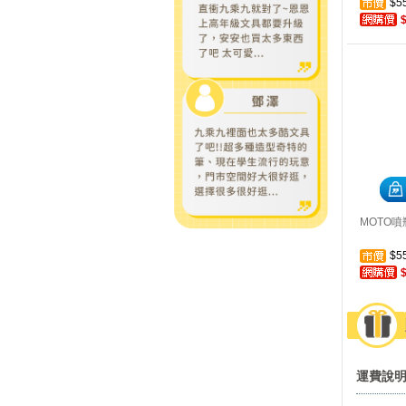
$5
MOTO噴瓶
$5
運費說