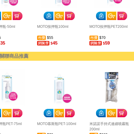
瓶-50ml
MOTO按押瓶100ml
MOTO按押瓶PET200ml
5
$55
$70
35
45
59
$
$
$
關聯商品推薦
瓶PET-75ml
MOTO慕斯瓶PET-100ml
米諾諾手持式連續噴霧瓶
200ml