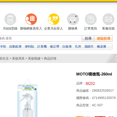
月結&型錄
購物網會員登入
企業月結登入
購物車
訂單查詢
客服信箱
卡哇
自動鉛筆
便利貼
計算機
修正帶
白板筆
孔夾
濕紙巾
橡皮擦
紙
資料袋
檔案夾
居生活
>
美妝用具
>
美妝瓶罐
> 商品詳情
MOTO噴槍瓶-260ml
品牌：
MOTO
商品編號：
290832526017
國際條碼：
4714995135079
商品型號：
AC-507