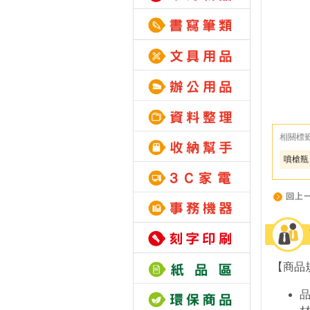
相關標
噴槍瓶 
【商品
品