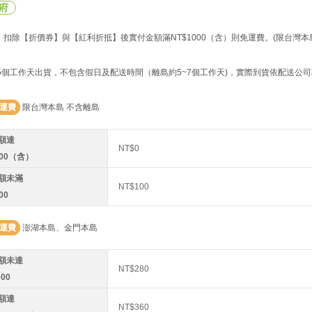
府
扣除【折價券】與【紅利折抵】後實付金額滿NT$1000（含）則免運費。(限台灣本
~5個工作天出貨，不包含假日及配送時間（離島約5~7個工作天)，實際到貨依配送公
運費
限台灣本島 不含離島
額達
NT$0
000（含）
額未滿
NT$100
00
運費
澎湖本島、金門本島
額未達
NT$280
000
額達
NT$360