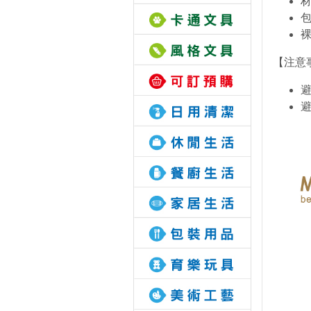
材
包
裸
【注意