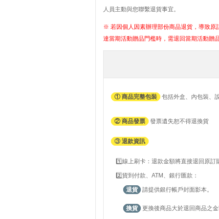
人員主動與您聯繫退貨事宜。
※ 若因個人因素辦理部份商品退貨，導致原訂
達當期活動贈品門檻時，需退回當期活動贈
① 商品完整包裝
包括外盒、內包裝、
② 商品發票
發票遺失恕不得退換貨
③
退款資訊
1️⃣線上刷卡：退款金額將直接退回原
2️⃣貨到付款、ATM、銀行匯款：
退貨
請提供銀行帳戶封面影本。
換貨
更換後商品大於退回商品之金