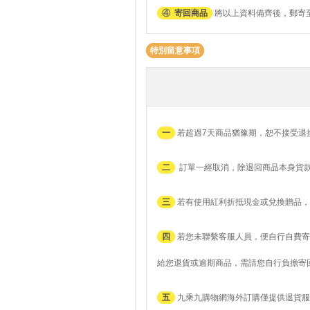
④
寄回商品
將以上資料備齊後，郵寄至
特別留意事項
一
若超過7天商品猶豫期，恕不接受退
二
訂單一經取消，除退回商品本身貨
三
若有使用紅利折抵現金或兌換贈品，
四
若您未聯繫客服人員，便自行自費寄
給您退貨或逾期商品，需請您自行負擔寄
五
九乘九購物網海外訂購僅提供退貨服