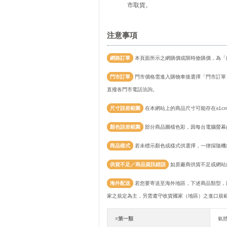
市取貨。
注意事項
網路訂單
本頁面所示之網購價或限時搶購價，為「
門市訂單
門市價格需進入購物車後選擇「門市訂單
直撥各門市電話洽詢。
尺寸誤差範圍
在本網站上的商品尺寸可能存在±1c
顏色誤差範圍
部分商品圖檔色彩，因每台電腦螢幕
商品樣式
若未標示顏色或樣式供選擇，一律採隨機
供貨不足／商品資訊錯誤
如原廠商供貨不足或網站
海外配送
若您要寄送至海外地區，下述商品類型，
家之規定為主，另需遵守收貨國家（地區）之進口規
≡第一類
氣