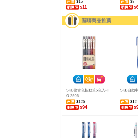
$15
$8
11
$
$
關聯商品推薦
SKB復古色按動筆5色入-II
SKB自動中
G-2506
$125
$12
94
$
$