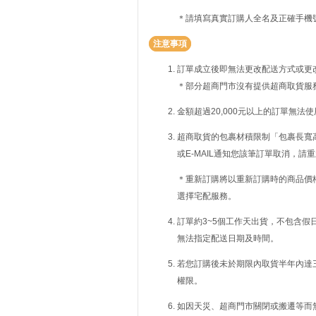
＊請填寫真實訂購人全名及正確手機
注意事項
訂單成立後即無法更改配送方式或更
＊部分超商門市沒有提供超商取貨服
金額超過20,000元以上的訂單無法
超商取貨的包裹材積限制「包裹長寬高
或E-MAIL通知您該筆訂單取消，
＊重新訂購將以重新訂購時的商品價
選擇宅配服務。
訂單約3~5個工作天出貨，不包含假
無法指定配送日期及時間。
若您訂購後未於期限內取貨半年內達
權限。
如因天災、超商門市關閉或搬遷等而