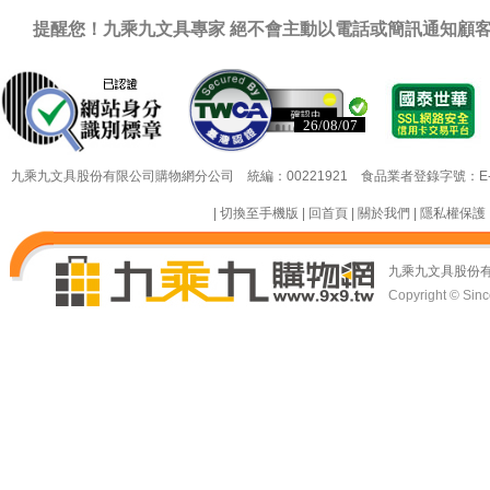
提醒您！九乘九文具專家 絕不會主動以電話或簡訊通知顧
已認證
已認證
九乘九文具股份有限公司購物網分公司 統編：00221921 食品業者登錄字號：E-18349
|
切換至手機版
|
回首頁
|
關於我們
|
隱私權保護
九乘九文具股份
Copyright © Since