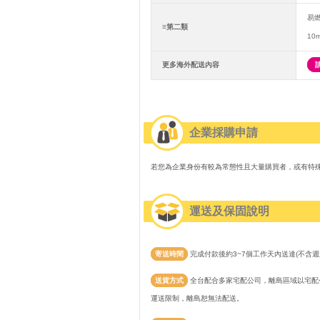
易
≡第二類
10
更多海外配送內容
企業採購申請
若您為企業身份有較為常態性且大量購買者，或有特
運送及保固說明
寄送時間
完成付款後約3~7個工作天內送達(不含週
送貨方式
全台配合多家宅配公司，離島區域以宅配公
運送限制，離島恕無法配送。