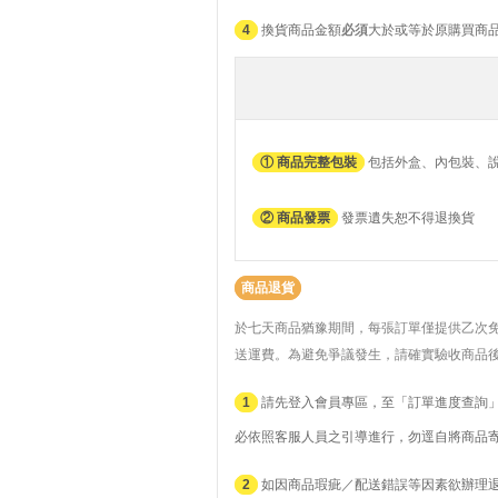
4
換貨商品金額
必須
大於或等於原購買商
① 商品完整包裝
包括外盒、內包裝、
② 商品發票
發票遺失恕不得退換貨
商品退貨
於七天商品猶豫期間，每張訂單僅提供乙次
送運費。
為避免爭議發生，請確實驗收商品
1
請先登入會員專區，至「訂單進度查詢」
必依照客服人員之引導進行，勿逕自將商品
2
如因商品瑕疵／配送錯誤等因素欲辦理退貨者