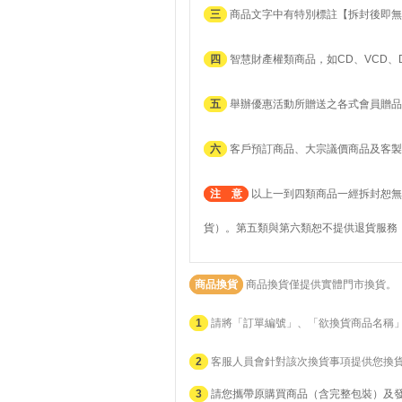
三
商品文字中有特別標註【拆封後即無
四
智慧財產權類商品，如CD、VCD、
五
舉辦優惠活動所贈送之各式會員贈品
六
客戶預訂商品、大宗議價商品及客製
注 意
以上一到四類商品一經拆封恕無
貨）。第五類與第六類恕不提供退貨服務
商品換貨
商品換貨僅提供實體門市換貨。
1
請將「訂單編號」、「欲換貨商品名稱
2
客服人員會針對該次換貨事項提供您換
3
請您攜帶原購買商品（含完整包裝）及