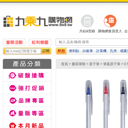
月結&型錄
購物網會員登入
企
訂閱
便利貼
白板筆
計算機
孔夾
檔案
修正帶
橡皮擦
影印紙
首頁
>
書寫筆類
>
原子筆
>
筆蓋原子筆
>
0